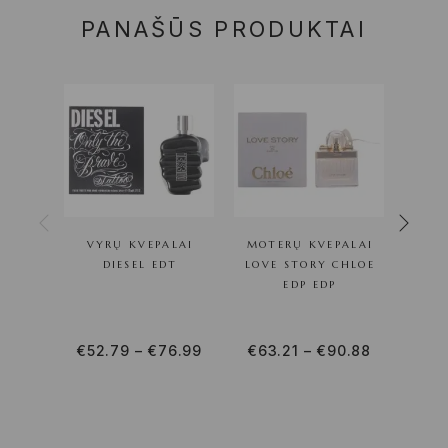
PANAŠŪS PRODUKTAI
VYRŲ KVEPALAI
MOTERŲ KVEPALAI
MOT
DIESEL EDT
LOVE STORY CHLOE
THIS
EDP EDP
& VO
€
52.79
–
€
76.99
€
63.21
–
€
90.88
€
47