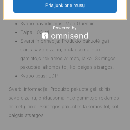
Prisijunk prie mūsų
Lytis: Moteris
Tipas: EDP (Eau de Parfum)
Kvapo pavadinimas: Mon Guerlain
Talpa: 100 ml
Svarbi informacija: Produkto pakuotė gali
skirtis savo dizainu, priklausomai nuo
gamintojo reklamos ar metų laiko. Skirtingos
pakuotės laikomos tol, kol baigsis atsargos.
Kvapo tipas: EDP
Svarbi informacija: Produkto pakuotė gali skirtis
savo dizainu, priklausomai nuo gamintojo reklamos
ar metų laiko. Skirtingos pakuotės laikomos tol, kol
baigsis atsargos..