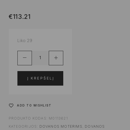
€
113.21
Liko 29
Į KREPŠELĮ
ADD TO WISHLIST
PRODUKTO KODAS:
M0113621
KATEGORIJOS:
DOVANOS MOTERIMS
,
DOVANOS