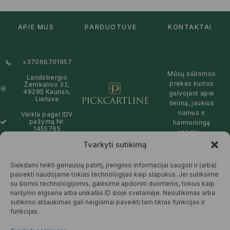
APIE MUS
PARDUOTUVĖ
KONTAKTAI
+37066701957
Mūsų siūlomos
Landsbergio
prekės kurtos
Žemkalnio 32,
49295 Kaunas,
galvojant apie
Lietuva
šeimą, jaukius
namus ir
Veikla pagal IDV
pažymą Nr.
harmoningą
1455765
aplinką –
natūralios,
Tvarkyti sutikimą
info@pickcartline.com
patikimos ir
Susisiekime:
draugiškos tiek
Siekdami teikti geriausią patirtį, įrenginio informacijai saugoti ir (arba)
09:00 - 19:00
Jums, tiek
pasiekti naudojame tokias technologijas kaip slapukus. Jei sutiksime
gamtai.
su šiomis technologijomis, galėsime apdoroti duomenis, tokius kaip
naršymo elgsena arba unikalūs ID šioje svetainėje. Nesutikimas arba
SKAITYTI
sutikimo atšaukimas gali neigiamai paveikti tam tikras funkcijas ir
DAUGIAU
funkcijas.