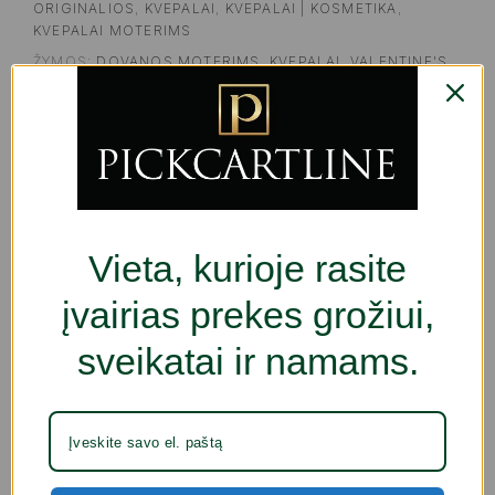
ORIGINALIOS
,
KVEPALAI
,
KVEPALAI | KOSMETIKA
,
KVEPALAI MOTERIMS
ŽYMOS:
DOVANOS MOTERIMS
,
KVEPALAI
,
VALENTINE'S
DAY
SHARE
APRAŠYMAS
PAPILDOMA INFORMACIJA
ATSILIEP
Vieta, kurioje rasite
Leiskite
100% originaliems Moterų kvepalai
įvairias prekes grožiui,
Guerlain Mon Guerlain EDP
nustebinti jus ir
sveikatai ir namams.
išryškinti jūsų moteriškumą, naudojant išskirtinius
moteriškus
unikalaus, asmeninio dvelksmo
kvepalus
. Atraskite
100% originalius Guerlain
produktus
!