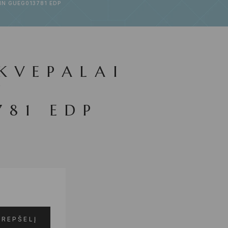
IN GUEG013781 EDP
KVEPALAI
N
781 EDP
KREPŠELĮ