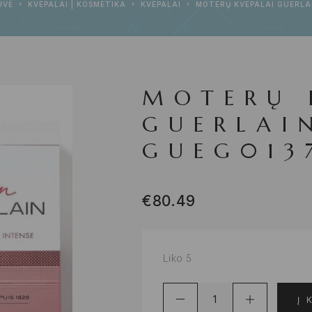
UVĖ
KVEPALAI | KOSMETIKA
KVEPALAI
MOTERŲ KVEPALAI GUERLA
MOTERŲ 
GUERLAI
GUEG013
€
80.49
Liko 5
Į 