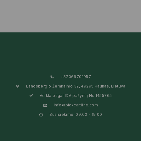
+37066701957
Landsbergio Žemkalnio 32, 49295 Kaunas, Lietuva
Veikla pagal IDV pažymą Nr. 1455765
info@pickcartline.com
Susisiekime: 09:00 - 19:00