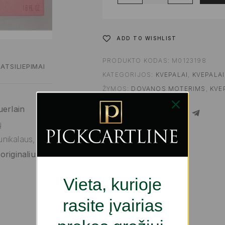
ADD TO WISHLIST
PRODUKTO KODAS:
M0123198
ATSILIEPIMAI
KATEGORIJOS:
KVEPALAI
,
KVEPALAI
ŽYMOS:
DOVANOS MOTERIMS
,
KVE
uerlain
SHARE
ų
nikalaus,
riginalius
Vieta, kurioje
rasite įvairias