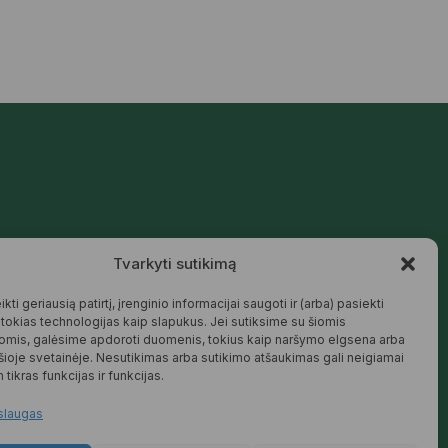
Mūsų siūlomos prekės kurtos galvojant
Tvarkyti sutikimą
apie šeimą, jaukius namus ir harmoningą
aplinką – natūralios, patikimos ir
draugiškos tiek Jums, tiek gamtai.
kti geriausią patirtį, įrenginio informacijai saugoti ir (arba) pasiekti
okias technologijas kaip slapukus. Jei sutiksime su šiomis
SKAITYTI DAUGIAU
omis, galėsime apdoroti duomenis, tokius kaip naršymo elgsena arba
 šioje svetainėje. Nesutikimas arba sutikimo atšaukimas gali neigiamai
 tikras funkcijas ir funkcijas.
slaugas