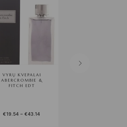
VYRŲ KVEPALAI
VYRŲ KVEPALAI
ABERCROMBIE &
EGOISTE CHANEL 
FITCH EDT
€
19.54
–
€
43.14
€
134.59