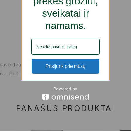
prekes grožiui,
sveikatai ir
namams.
 savo dizainu,
Prisijunk prie mūsų
ko. Skirtingos
PANAŠŪS PRODUKTAI