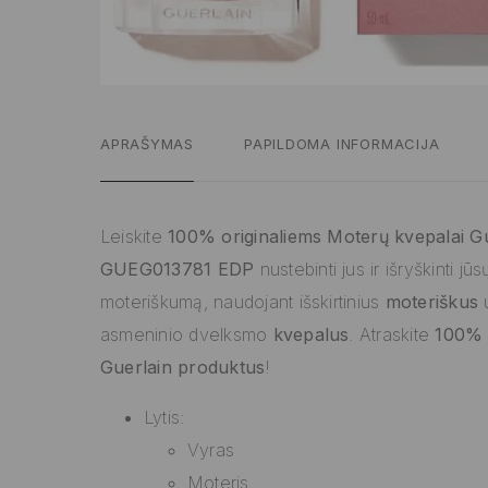
APRAŠYMAS
PAPILDOMA INFORMACIJA
Leiskite
100% originaliems Moterų kvepalai G
GUEG013781 EDP
nustebinti jus ir išryškinti jūs
moteriškumą, naudojant išskirtinius
moteriškus
u
asmeninio dvelksmo
kvepalus
. Atraskite
100% o
Guerlain produktus
!
Lytis:
Vyras
Moteris