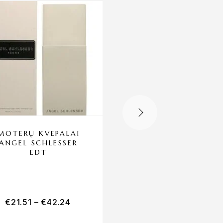
MOTERŲ KVEPALAI
VYRŲ KVEPALAI
ANGEL SCHLESSER
EGOISTE CHANEL 
EDT
€
21.51
–
€
42.24
€
134.59