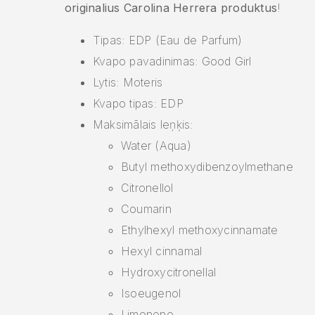
originalius Carolina Herrera produktus
!
Tipas: EDP (Eau de Parfum)
Kvapo pavadinimas: Good Girl
Lytis: Moteris
Kvapo tipas: EDP
Maksimālais leņķis:
Water (Aqua)
Butyl methoxydibenzoylmethane
Citronellol
Coumarin
Ethylhexyl methoxycinnamate
Hexyl cinnamal
Hydroxycitronellal
Isoeugenol
Limonene