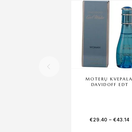
MOTERŲ KVEPALA
DAVIDOFF EDT
€
29.40
–
€
43.14