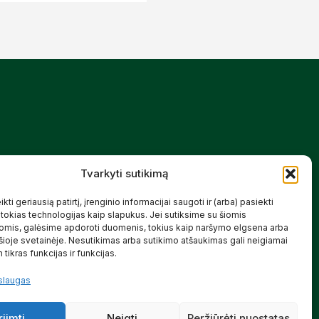
Mūsų siūlomos prekės kurtos galvojant
Tvarkyti sutikimą
apie šeimą, jaukius namus ir harmoningą
aplinką – natūralios, patikimos ir
draugiškos tiek Jums, tiek gamtai.
kti geriausią patirtį, įrenginio informacijai saugoti ir (arba) pasiekti
okias technologijas kaip slapukus. Jei sutiksime su šiomis
SKAITYTI DAUGIAU
omis, galėsime apdoroti duomenis, tokius kaip naršymo elgsena arba
 šioje svetainėje. Nesutikimas arba sutikimo atšaukimas gali neigiamai
 tikras funkcijas ir funkcijas.
slaugas
riimti
Neigti
Peržiūrėti nuostatas