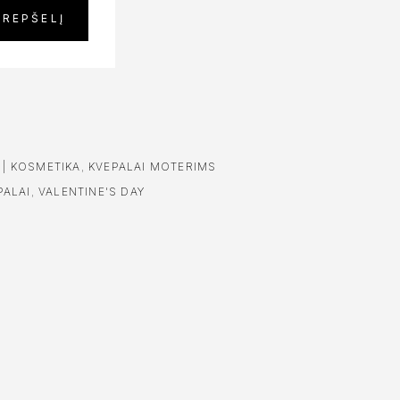
KREPŠELĮ
 | KOSMETIKA
,
KVEPALAI MOTERIMS
PALAI
,
VALENTINE'S DAY