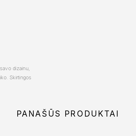
 savo dizainu,
ko. Skirtingos
PANAŠŪS PRODUKTAI