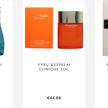
I
VYRŲ KVEPALAI
CLINIQUE EDC
€
44.66