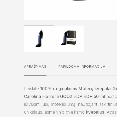
APRAŠYMAS
PAPILDOMA INFORMACIJA
Leiskite
100% originaliems Moterų kvepalai G
Carolina Herrera GOO2 EDP EDP 50 ml
nusteb
išryškinti jūsų moteriškumą, naudojant išskirtini
unikalaus, asmeninio dvelksmo
kvepalus
. Atra