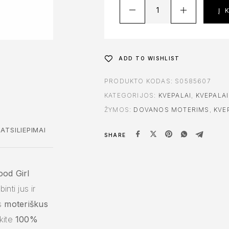
Į 
ADD TO WISHLIST
PRODUKTO KODAS:
S0585607
KATEGORIJOS:
KVEPALAI
,
KVEPALAI
ŽYMOS:
DOVANOS MOTERIMS
,
KVE
ATSILIEPIMAI
SHARE
ood Girl
inti jus ir
us
moteriškus
skite
100%