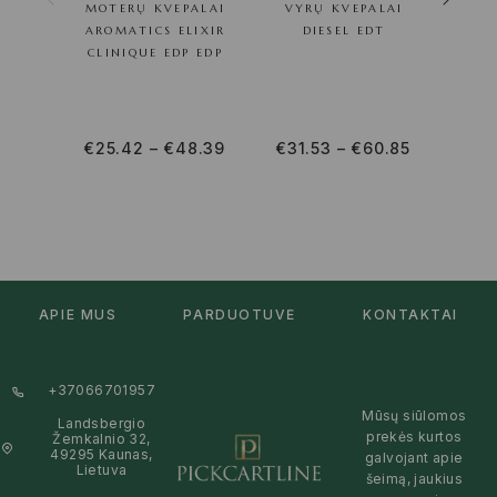
MOTERŲ KVEPALAI
VYRŲ KVEPALAI
MOT
AROMATICS ELIXIR
DIESEL EDT
ADOL
CLINIQUE EDP EDP
€
25.42
–
€
48.39
€
31.53
–
€
60.85
€
27
APIE MUS
PARDUOTUVĖ
KONTAKTAI
+37066701957
Mūsų siūlomos
Landsbergio
prekės kurtos
Žemkalnio 32,
49295 Kaunas,
galvojant apie
Lietuva
šeimą, jaukius