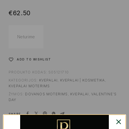
€
62.50
Neturime
ADD TO WISHLIST
PRODUKTO KODAS:
S05121710
KATEGORIJOS:
KVEPALAI
,
KVEPALAI | KOSMETIKA
,
KVEPALAI MOTERIMS
ŽYMOS:
DOVANOS MOTERIMS
,
KVEPALAI
,
VALENTINE'S
DAY
SHARE