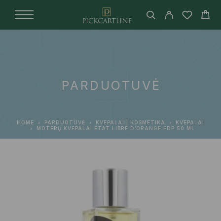
PARDUOTUVĖ
HOME
PARDUOTUVĖ
KVEPALAI | KOSMETIKA
KVEPALAI
MOTERŲ KVEPALAI ETAT LIBRE D’ORANGE EDP 50 ML