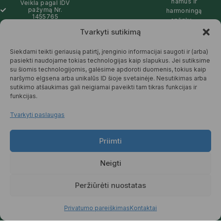
namus ir
Veikla pagal IDV
pažymą Nr.
harmoningą
1455765
aplinką –
natūralios,
Tvarkyti sutikimą
info@pickcartline.com
patikimos ir
Susisiekime:
draugiškos tiek
Siekdami teikti geriausią patirtį, įrenginio informacijai saugoti ir (arba)
09:00 - 19:00
Jums, tiek
pasiekti naudojame tokias technologijas kaip slapukus. Jei sutiksime
gamtai.
su šiomis technologijomis, galėsime apdoroti duomenis, tokius kaip
naršymo elgsena arba unikalūs ID šioje svetainėje. Nesutikimas arba
SKAITYTI
sutikimo atšaukimas gali neigiamai paveikti tam tikras funkcijas ir
DAUGIAU
funkcijas.
Tvarkyti paslaugas
Priimti
© 2025 Pickcartline.com. Visos
teisės saugomos.
Neigti
TAISYKLĖS IR SĄLYGOS
PREKIŲ PRISTATYMAS
Peržiūrėti nuostatas
PREKIŲ KEITIMAS IR GRĄŽINIMAS
PRIVATUMO POLITIKA
Privatumo pareiškimas
Kontaktai