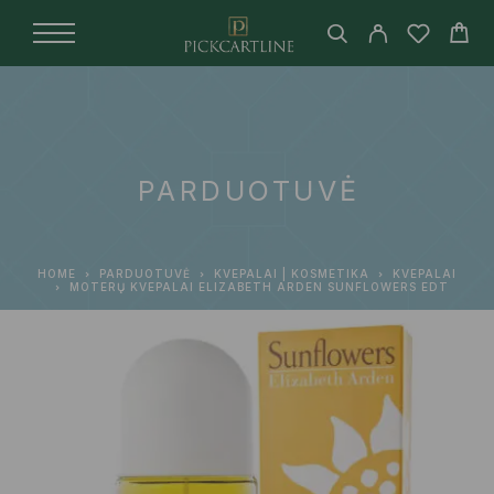
PARDUOTUVĖ
HOME
PARDUOTUVĖ
KVEPALAI | KOSMETIKA
KVEPALAI
MOTERŲ KVEPALAI ELIZABETH ARDEN SUNFLOWERS EDT