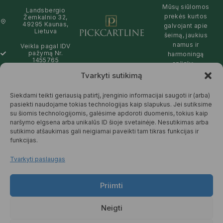
Mūsų siūlomos
Landsbergio
prekės kurtos
Žemkalnio 32,
49295 Kaunas,
galvojant apie
Lietuva
šeimą, jaukius
namus ir
Veikla pagal IDV
pažymą Nr.
harmoningą
1455765
aplinką –
natūralios,
Tvarkyti sutikimą
info@pickcartline.com
patikimos ir
Susisiekime:
draugiškos tiek
Siekdami teikti geriausią patirtį, įrenginio informacijai saugoti ir (arba)
09:00 - 19:00
Jums, tiek
pasiekti naudojame tokias technologijas kaip slapukus. Jei sutiksime
gamtai.
su šiomis technologijomis, galėsime apdoroti duomenis, tokius kaip
naršymo elgsena arba unikalūs ID šioje svetainėje. Nesutikimas arba
SKAITYTI
sutikimo atšaukimas gali neigiamai paveikti tam tikras funkcijas ir
DAUGIAU
funkcijas.
Tvarkyti paslaugas
Priimti
© 2025 Pickcartline.com. Visos
teisės saugomos.
Neigti
TAISYKLĖS IR SĄLYGOS
PREKIŲ PRISTATYMAS