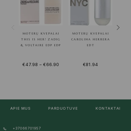
MOTERŲ KVEPALAI
MOTERŲ KVEPALAI
VY
THIS IS HER! ZADIG
CAROLINA HERRERA
& VOLTAIRE EDP EDP
EDT
€
47.98
–
€
66.90
€
81.94
€
52
APIE MUS
PARDUOTUVĖ
KONTAKTAI
+37066701957