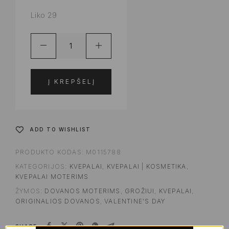
Liko 29
Į KREPŠELĮ
ADD TO WISHLIST
PRODUKTO KODAS:
M0115788
KATEGORIJOS:
KVEPALAI
,
KVEPALAI | KOSMETIKA
,
KVEPALAI MOTERIMS
ŽYMOS:
DOVANOS MOTERIMS
,
GROŽIUI
,
KVEPALAI
,
ORIGINALIOS DOVANOS
,
VALENTINE'S DAY
SHARE