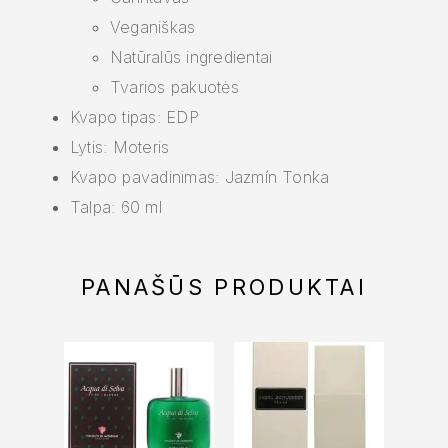
Veganiškas
Natūralūs ingredientai
Tvarios pakuotės
Kvapo tipas: EDP
Lytis: Moteris
Kvapo pavadinimas: Jazmín Tonka
Talpa: 60 ml
PANAŠŪS PRODUKTAI