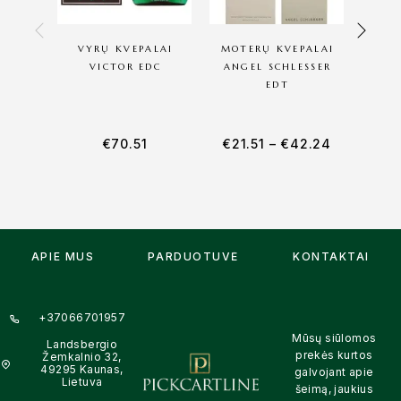
VYRŲ KVEPALAI
MOTERŲ KVEPALAI
MOT
VICTOR EDC
ANGEL SCHLESSER
EDT
€
70.51
€
21.51
–
€
42.24
€
27
APIE MUS
PARDUOTUVĖ
KONTAKTAI
+37066701957
Mūsų siūlomos
Landsbergio
prekės kurtos
Žemkalnio 32,
49295 Kaunas,
galvojant apie
Lietuva
šeimą, jaukius