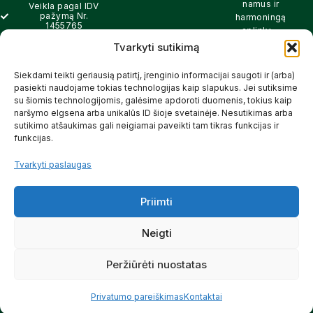
namus ir
Veikla pagal IDV
pažymą Nr.
harmoningą
1455765
aplinką –
natūralios,
Tvarkyti sutikimą
info@pickcartline.com
patikimos ir
Susisiekime:
draugiškos tiek
Siekdami teikti geriausią patirtį, įrenginio informacijai saugoti ir (arba)
09:00 - 19:00
Jums, tiek
pasiekti naudojame tokias technologijas kaip slapukus. Jei sutiksime
gamtai.
su šiomis technologijomis, galėsime apdoroti duomenis, tokius kaip
naršymo elgsena arba unikalūs ID šioje svetainėje. Nesutikimas arba
SKAITYTI
sutikimo atšaukimas gali neigiamai paveikti tam tikras funkcijas ir
DAUGIAU
funkcijas.
Tvarkyti paslaugas
Priimti
© 2025 Pickcartline.com. Visos
teisės saugomos.
Neigti
TAISYKLĖS IR SĄLYGOS
PREKIŲ PRISTATYMAS
Peržiūrėti nuostatas
PREKIŲ KEITIMAS IR GRĄŽINIMAS
PRIVATUMO POLITIKA
Privatumo pareiškimas
Kontaktai