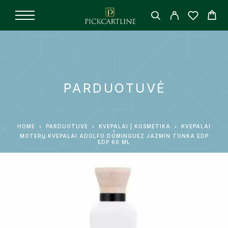
PARDUOTUVĖ
HOME
PARDUOTUVĖ
KVEPALAI | KOSMETIKA
KVEPALAI
MOTERŲ KVEPALAI ADOLFO DOMINGUEZ JAZMÍN TONKA EDP
EDP 60 ML