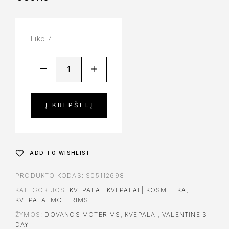
Liko 7
Į KREPŠELĮ
ADD TO WISHLIST
PRODUKTO KODAS:
S05112698
KATEGORIJOS:
KVEPALAI
,
KVEPALAI | KOSMETIKA
,
KVEPALAI MOTERIMS
ŽYMOS:
DOVANOS MOTERIMS
,
KVEPALAI
,
VALENTINE'S
DAY