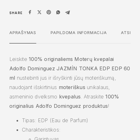
SHARE
APRAŠYMAS
PAPILDOMA INFORMACIJA
ATSILIEP
Leiskite
100% originaliems Moterų kvepalai
Adolfo Dominguez JAZMÍN TONKA EDP EDP 60
ml
nustebinti jus ir išryškinti jūsų moteriškumą,
naudojant išskirtinius
moteriškus
unikalaus,
asmeninio dvelksmo
kvepalus
. Atraskite
100%
originalius Adolfo Dominguez produktus
!
Tipas: EDP (Eau de Parfum)
Charakteristikos:
Garintuvas