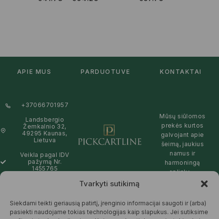
APIE MUS
PARDUOTUVĖ
KONTAKTAI
+37066701957
Mūsų siūlomos
Landsbergio
prekės kurtos
Žemkalnio 32,
49295 Kaunas,
galvojant apie
Lietuva
šeimą, jaukius
namus ir
Veikla pagal IDV
pažymą Nr.
harmoningą
1455765
aplinką –
natūralios,
Tvarkyti sutikimą
info@pickcartline.com
patikimos ir
Susisiekime:
draugiškos tiek
Siekdami teikti geriausią patirtį, įrenginio informacijai saugoti ir (arba)
09:00 - 19:00
Jums, tiek
pasiekti naudojame tokias technologijas kaip slapukus. Jei sutiksime
gamtai.