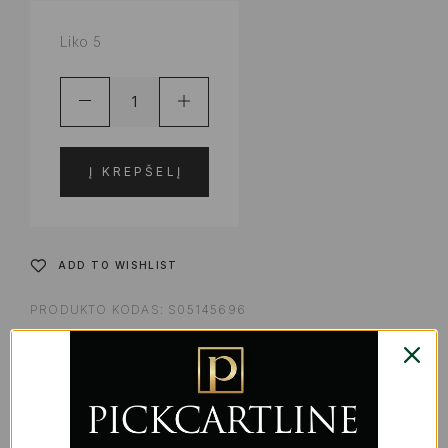
Liko 5
Į KREPŠELĮ
ADD TO WISHLIST
PRODUKTO KODAS:
S05145696
KATEGORIJOS:
KOSMETIKA
,
KVEPALAI | KOSMETIKA
,
LŪPŲ DAŽAI IR BLIZGESIAI
ŽYMA:
GROŽIUI
SHARE