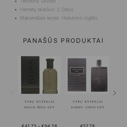
Tekstūra: Skystis
Vienetų skaičius: 2 Dalys
Maksimālais leņķis: Hialurono rūgštis
PANAŠŪS PRODUKTAI
VYRŲ KVEPALAI
VYRŲ KVEPALAI
VYRŲ 
HUGO BOSS EDT
JIMMY CHOO EDT
R
€
41.73
–
€
94.28
€
57.78