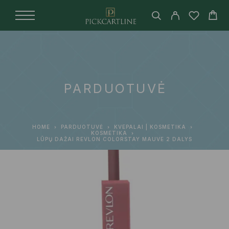
PARDUOTUVĖ
HOME
PARDUOTUVĖ
KVEPALAI | KOSMETIKA
KOSMETIKA
LŪPŲ DAŽAI REVLON COLORSTAY MAUVE 2 DALYS