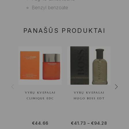
Benzyl benzoate
PANAŠŪS PRODUKTAI
VYRŲ KVEPALAI
VYRŲ KVEPALAI
VYRŲ
CLINIQUE EDC
HUGO BOSS EDT
S
€
44.66
€
41.73
–
€
94.28
€
23