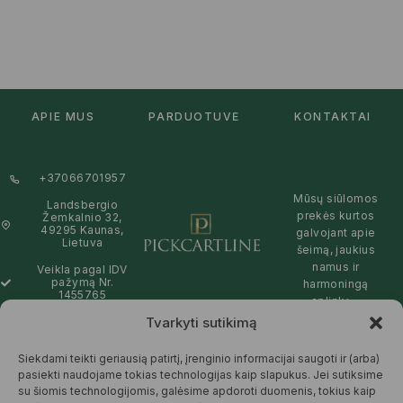
APIE MUS
PARDUOTUVĖ
KONTAKTAI
+37066701957
Mūsų siūlomos
Landsbergio
prekės kurtos
Žemkalnio 32,
49295 Kaunas,
galvojant apie
Lietuva
šeimą, jaukius
namus ir
Veikla pagal IDV
pažymą Nr.
harmoningą
1455765
aplinką –
natūralios,
Tvarkyti sutikimą
info@pickcartline.com
patikimos ir
Susisiekime:
draugiškos tiek
Siekdami teikti geriausią patirtį, įrenginio informacijai saugoti ir (arba)
09:00 - 19:00
Jums, tiek
pasiekti naudojame tokias technologijas kaip slapukus. Jei sutiksime
gamtai.
su šiomis technologijomis, galėsime apdoroti duomenis, tokius kaip