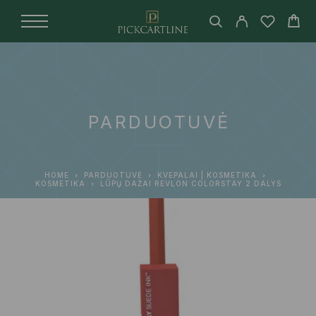
PARDUOTUVĖ
HOME
PARDUOTUVĖ
KVEPALAI | KOSMETIKA
KOSMETIKA
LŪPŲ DAŽAI REVLON COLORSTAY 2 DALYS