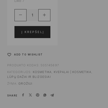
Liko 7
Į KREPŠELĮ
ADD TO WISHLIST
PRODUKTO KODAS:
S05145697
KATEGORIJOS:
KOSMETIKA
,
KVEPALAI | KOSMETIKA
,
LŪPŲ DAŽAI IR BLIZGESIAI
ŽYMA:
GROŽIUI
SHARE