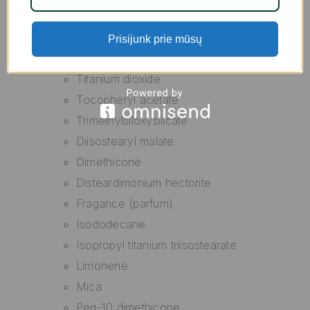
Polyethylene
Polyisobutene
Prisijunk prie mūsų
Propylene carbonate
Titanium dioxide
Tocopheryl acetate
Trimethylsiloxysilicate
Diisostearyl malate
Dimethicone
Disteardimonium hectorite
Fragance (parfum)
Isododecane
Isopropyl titanium triisostearate
Limonene
Mica
Peg-10 dimethicone