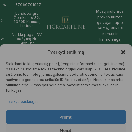
+37066701957
Mūsų siūlomos
Landsbergio
prekės kurtos
Žemkalnio 32,
49295 Kaunas,
galvojant apie
Lietuva
šeimą, jaukius
namus ir
Veikla pagal IDV
pažymą Nr.
harmoningą
1455765
aplinką –
natūralios,
Tvarkyti sutikimą
info@pickcartline.com
patikimos ir
Susisiekime:
draugiškos tiek
Siekdami teikti geriausią patirtį, įrenginio informacijai saugoti ir (arba)
09:00 - 19:00
Jums, tiek
pasiekti naudojame tokias technologijas kaip slapukus. Jei sutiksime
gamtai.
su šiomis technologijomis, galėsime apdoroti duomenis, tokius kaip
naršymo elgsena arba unikalūs ID šioje svetainėje. Nesutikimas arba
SKAITYTI
sutikimo atšaukimas gali neigiamai paveikti tam tikras funkcijas ir
DAUGIAU
funkcijas.
Tvarkyti paslaugas
Priimti
© 2025 Pickcartline.com. Visos
teisės saugomos.
Neigti
TAISYKLĖS IR SĄLYGOS