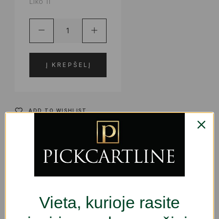
Liko 11
Į KREPŠELĮ
ADD TO WISHLIST
PRODUKTO KODAS:
S0598094
KATEGORIJOS:
KOSMETIKA
,
KVEPALAI | KOSMETIKA
,
PRIEDAI IR DĖKLAI
ŽYMA:
GROŽIUI
SHARE
Vieta, kurioje rasite