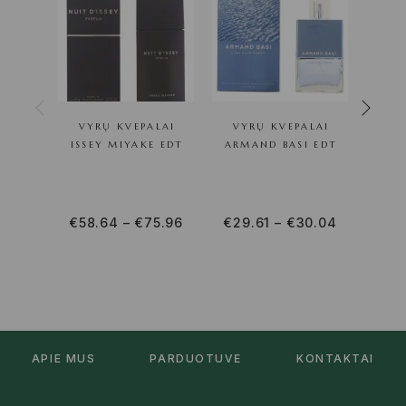
VYRŲ KVEPALAI
VYRŲ KVEPALAI
VY
ISSEY MIYAKE EDT
ARMAND BASI EDT
ISS
€
58.64
–
€
75.96
€
29.61
–
€
30.04
APIE MUS
PARDUOTUVĖ
KONTAKTAI