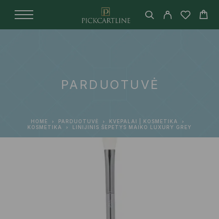
PARDUOTUVĖ
HOME
PARDUOTUVĖ
KVEPALAI | KOSMETIKA
KOSMETIKA
LINIJINIS ŠEPETYS MAIKO LUXURY GREY