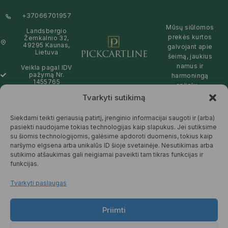
+37066701957
Mūsų siūlomos
Landsbergio
prekės kurtos
Žemkalnio 32,
49295 Kaunas,
galvojant apie
Lietuva
šeimą, jaukius
namus ir
Veikla pagal IDV
pažymą Nr.
harmoningą
1455765
aplinką –
natūralios,
Tvarkyti sutikimą
info@pickcartline.com
patikimos ir
Susisiekime:
draugiškos tiek
Siekdami teikti geriausią patirtį, įrenginio informacijai saugoti ir (arba)
09:00 - 19:00
Jums, tiek
pasiekti naudojame tokias technologijas kaip slapukus. Jei sutiksime
gamtai.
su šiomis technologijomis, galėsime apdoroti duomenis, tokius kaip
naršymo elgsena arba unikalūs ID šioje svetainėje. Nesutikimas arba
SKAITYTI
sutikimo atšaukimas gali neigiamai paveikti tam tikras funkcijas ir
DAUGIAU
funkcijas.
Tvarkyti paslaugas
Priimti
© 2025 Pickcartline.com. Visos
teisės saugomos.