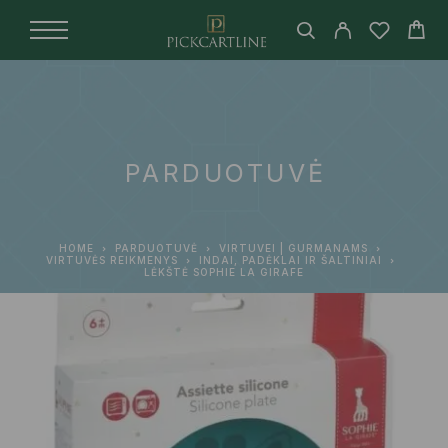
PARDUOTUVĖ
HOME
PARDUOTUVĖ
VIRTUVEI | GURMANAMS
VIRTUVĖS REIKMENYS
INDAI, PADĖKLAI IR ŠALTINIAI
LĖKŠTĖ SOPHIE LA GIRAFE