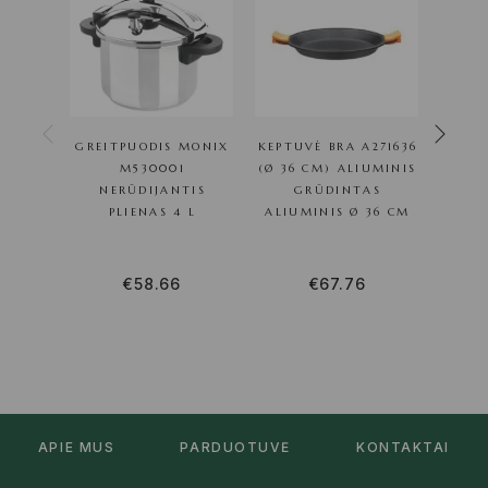
GREITPUODIS MONIX
KEPTUVĖ BRA A271636
PEIL
M530001
(Ø 36 CM) ALIUMINIS
NERŪDIJANTIS
GRŪDINTAS
I
PLIENAS 4 L
ALIUMINIS Ø 36 CM
€
58.66
€
67.76
APIE MUS
PARDUOTUVĖ
KONTAKTAI