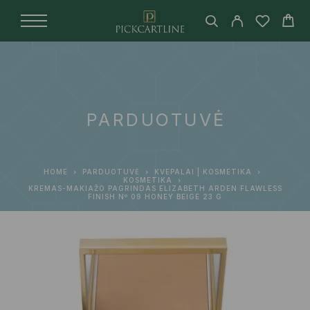
PARDUOTUVĖ
HOME
PARDUOTUVĖ
KVEPALAI | KOSMETIKA
KOSMETIKA
KREMAS-MAKIAŽO PAGRINDAS ELIZABETH ARDEN FLAWLESS
FINISH Nº 09 HONEY BEIGE 23 G