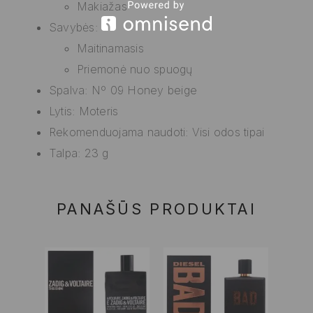
Makiažas
Savybės:
Maitinamasis
Priemonė nuo spuogų
Spalva: Nº 09 Honey beige
Lytis: Moteris
Rekomenduojama naudoti: Visi odos tipai
Talpa: 23 g
PANAŠŪS PRODUKTAI