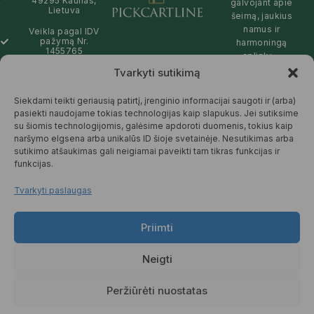
49295 Kaunas,
galvojant apie
Lietuva
šeimą, jaukius
namus ir
Veikla pagal IDV
pažymą Nr.
harmoningą
1455765
aplinką –
natūralios,
Tvarkyti sutikimą
info@pickcartline.com
patikimos ir
Susisiekime:
draugiškos tiek
Siekdami teikti geriausią patirtį, įrenginio informacijai saugoti ir (arba)
09:00 - 19:00
Jums, tiek
pasiekti naudojame tokias technologijas kaip slapukus. Jei sutiksime
gamtai.
su šiomis technologijomis, galėsime apdoroti duomenis, tokius kaip
naršymo elgsena arba unikalūs ID šioje svetainėje. Nesutikimas arba
SKAITYTI
sutikimo atšaukimas gali neigiamai paveikti tam tikras funkcijas ir
DAUGIAU
funkcijas.
Tvarkyti paslaugas
Priimti
© 2025 Pickcartline.com. Visos
teisės saugomos.
Neigti
TAISYKLĖS IR SĄLYGOS
PREKIŲ PRISTATYMAS
Peržiūrėti nuostatas
PREKIŲ KEITIMAS IR GRĄŽINIMAS