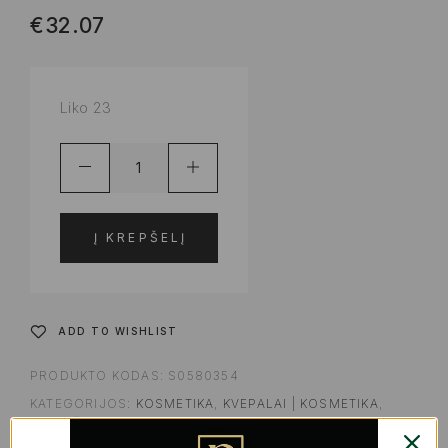
€
32.07
Liko 23
Į KREPŠELĮ
ADD TO WISHLIST
PRODUKTO KODAS:
S0580354
KATEGORIJOS:
KOSMETIKA
,
KVEPALAI | KOSMETIKA
,
MAKIAŽO PAGRINDAS IR PUDROS