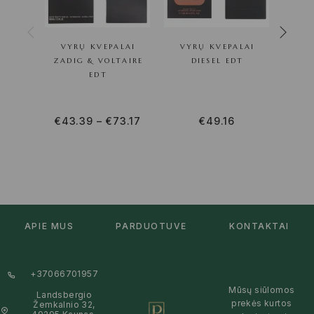
VYRŲ KVEPALAI
VYRŲ KVEPALAI
VY
ZADIG & VOLTAIRE
DIESEL EDT
JESU
EDT
€
43.39
–
€
73.17
€
49.16
€
36
APIE MUS
PARDUOTUVĖ
KONTAKTAI
+37066701957
Mūsų siūlomos
Landsbergio
prekės kurtos
Žemkalnio 32,