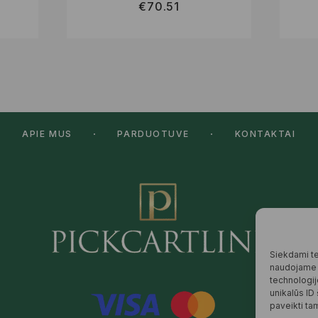
€
70.51
APIE MUS
PARDUOTUVĖ
KONTAKTAI
Siekdami tei
naudojame t
technologij
unikalūs ID
paveikti tam