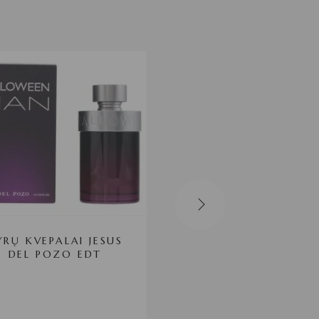
YRŲ KVEPALAI JESUS
VYRŲ KVEPALAI
DEL POZO EDT
JIMMY CHOO ED