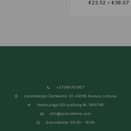
€
23.52
–
€
38.07
+37066701957
Landsbergio Žemkalnio 32, 49295 Kaunas, Lietuva
Veikla pagal IDV pažymą Nr. 1455765
info@pickcartline.com
Susisiekime: 09:00 - 19:00