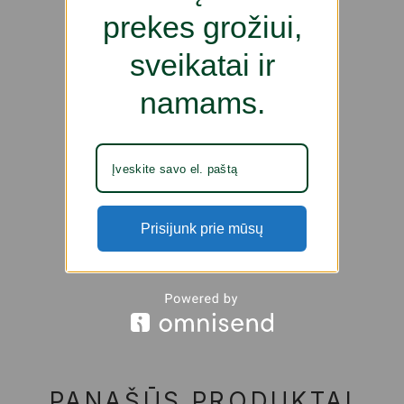
prekes grožiui,
sveikatai ir
namams.
Prisijunk prie mūsų
PANAŠŪS PRODUKTAI