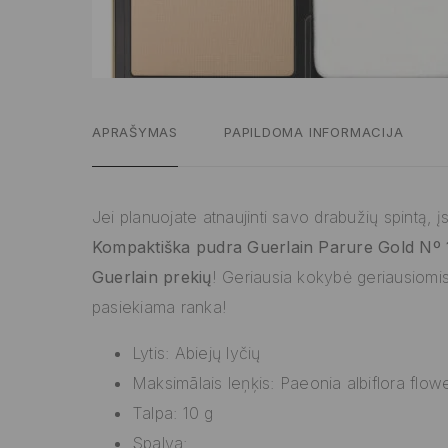
APRAŠYMAS
PAPILDOMA INFORMACIJA
Jei planuojate atnaujinti savo drabužių spintą, įs
Kompaktiška pudra Guerlain Parure Gold Nº
Guerlain prekių
! Geriausia kokybė geriausiomi
pasiekiama ranka!
Lytis: Abiejų lyčių
Maksimālais leņķis: Paeonia albiflora flowe
Talpa: 10 g
Spalva: