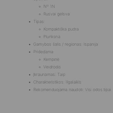
Nº 1N
Rusvai gelsva
Tipas:
Kompaktiška pudra
Plunksna
Gamybos šalis / regionas: Ispanija
Pridedama:
Kempinė
Veidrodis
Įkraunamas: Taip
Charakteristikos: Ilgalaikis
Rekomenduojama naudoti: Visi odos tipai