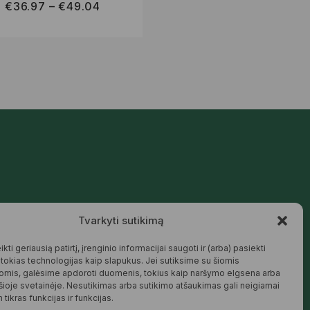
€
36.97
–
€
49.04
€
44.72
–
€
73.29
Mūsų siūlomos prekės kurtos galvojant
Tvarkyti sutikimą
apie šeimą, jaukius namus ir harmoningą
aplinką – natūralios, patikimos ir
draugiškos tiek Jums, tiek gamtai.
kti geriausią patirtį, įrenginio informacijai saugoti ir (arba) pasiekti
okias technologijas kaip slapukus. Jei sutiksime su šiomis
SKAITYTI DAUGIAU
omis, galėsime apdoroti duomenis, tokius kaip naršymo elgsena arba
 šioje svetainėje. Nesutikimas arba sutikimo atšaukimas gali neigiamai
 tikras funkcijas ir funkcijas.