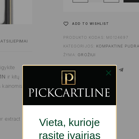
ADD TO WISHLIST
PRODUKTO KODAS:
M0124697
ATSILIEPIMAI
KATEGORIJOS:
KOMPAKTINĖ PUDR
ŽYMA:
GROŽIUI
igykite
SHARE
 1N
ir kitų
s kainomis
r extract
Vieta, kurioje
rasite įvairias