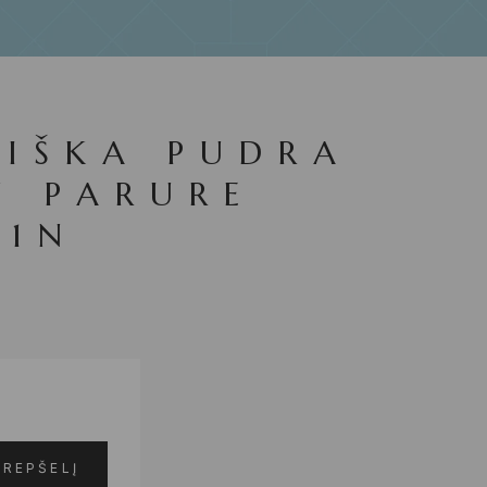
IŠKA PUDRA
N PARURE
 1N
KREPŠELĮ