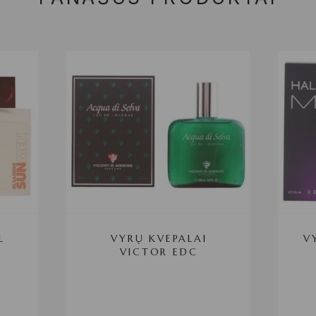
L
VYRŲ KVEPALAI
V
VICTOR EDC