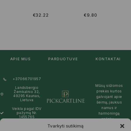
€
32.22
€
9.80
APIE MUS
PARDUOTUVĖ
KONTAKTAI
+37066701957
Mūsų siūlomos
Landsbergio
prekės kurtos
Žemkalnio 32,
49295 Kaunas,
galvojant apie
Lietuva
šeimą, jaukius
namus ir
Veikla pagal IDV
pažymą Nr.
harmoningą
1455765
aplinką –
natūralios,
Tvarkyti sutikimą
info@pickcartline.com
patikimos ir