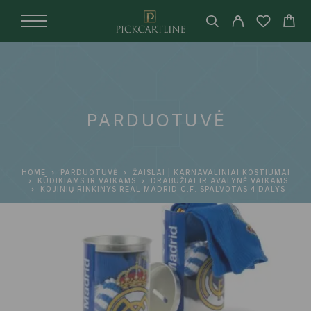
PARDUOTUVĖ
HOME
PARDUOTUVĖ
ŽAISLAI | KARNAVALINIAI KOSTIUMAI
KŪDIKIAMS IR VAIKAMS
DRABUŽIAI IR AVALYNĖ VAIKAMS
KOJINIŲ RINKINYS REAL MADRID C.F. SPALVOTAS 4 DALYS