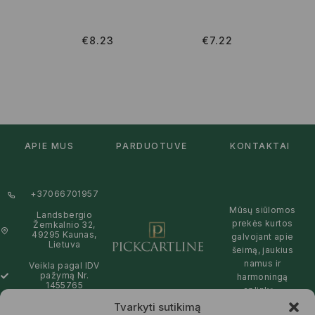
€
8.23
€
7.22
APIE MUS
PARDUOTUVĖ
KONTAKTAI
+37066701957
Mūsų siūlomos
Landsbergio
prekės kurtos
Žemkalnio 32,
49295 Kaunas,
galvojant apie
Lietuva
šeimą, jaukius
namus ir
Veikla pagal IDV
pažymą Nr.
harmoningą
1455765
aplinką –
natūralios,
Tvarkyti sutikimą
info@pickcartline.com