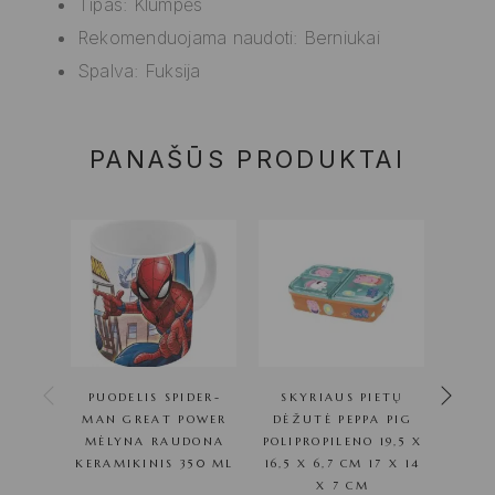
Tipas: Klumpės
Rekomenduojama naudoti: Berniukai
Spalva: Fuksija
PANAŠŪS PRODUKTAI
PUODELIS SPIDER-
SKYRIAUS PIETŲ
PUO
MAN GREAT POWER
DĖŽUTĖ PEPPA PIG
BE
MĖLYNA RAUDONA
POLIPROPILENO 19,5 X
KERAMIKINIS 350 ML
16,5 X 6,7 CM 17 X 14
K
X 7 CM