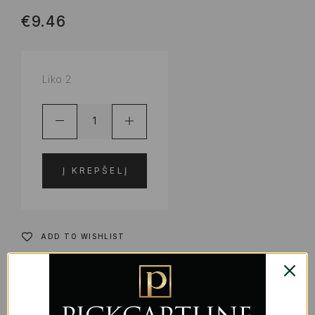
€
9.46
Liko 2
Į KREPŠELĮ
ADD TO WISHLIST
PRODUKTO KODAS:
S2445256
KATEGORIJOS:
DRABUŽIAI IR AVALYNĖ VAIKAMS
,
KŪDIKIAMS IR VAIKAMS
,
ŽAISLAI | KARNAVALINIAI