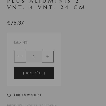
PLUS ALIUMINIS 2
VNT. 4 VNT. 24 CM
€
75.37
Liko 149
Į KREPŠELĮ
ADD TO WISHLIST
PRODUKTO KODAS:
S2230582