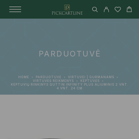
PARDUOTUVĖ
HOME
PARDUOTUVĖ
VIRTUVEI | GURMANAMS
VIRTUVĖS REIKMENYS
KEPTUVĖS
KEPTUVIŲ RINKINYS QUTTIN INFINITY PLUS ALIUMINIS 2 VNT.
4 VNT. 24 CM