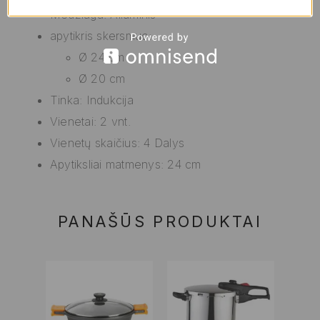
Medžiaga: Aliuminis
apytikris skersmuo:
Ø 24 cm
Ø 20 cm
Tinka: Indukcija
Vienetai: 2 vnt.
Vienetų skaičius: 4 Dalys
Apytiksliai matmenys: 24 cm
PANAŠŪS PRODUKTAI