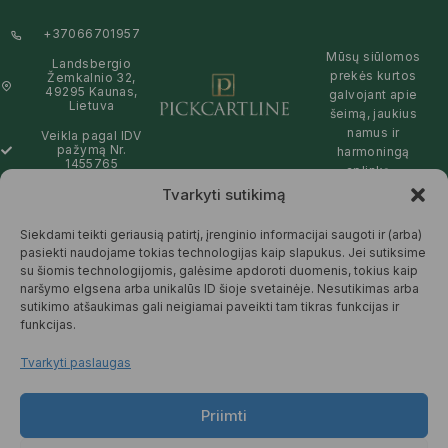
+37066701957
Mūsų siūlomos
Landsbergio
prekės kurtos
Žemkalnio 32,
49295 Kaunas,
galvojant apie
Lietuva
šeimą, jaukius
namus ir
Veikla pagal IDV
pažymą Nr.
harmoningą
1455765
aplinką –
natūralios,
Tvarkyti sutikimą
info@pickcartline.com
patikimos ir
Susisiekime:
draugiškos tiek
Siekdami teikti geriausią patirtį, įrenginio informacijai saugoti ir (arba)
09:00 - 19:00
Jums, tiek
pasiekti naudojame tokias technologijas kaip slapukus. Jei sutiksime
gamtai.
su šiomis technologijomis, galėsime apdoroti duomenis, tokius kaip
naršymo elgsena arba unikalūs ID šioje svetainėje. Nesutikimas arba
SKAITYTI
sutikimo atšaukimas gali neigiamai paveikti tam tikras funkcijas ir
DAUGIAU
funkcijas.
Tvarkyti paslaugas
Priimti
© 2025 Pickcartline.com. Visos
teisės saugomos.