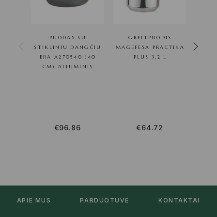
PUODAS SU
GREITPUODIS
SU
STIKLINIU DANGČIU
MAGEFESA PRACTIKA
PRIE
BRA A270540 (40
PLUS 3,2 L
I
CM) ALIUMINIS
€
96.86
€
64.72
APIE MUS
PARDUOTUVĖ
KONTAKTAI