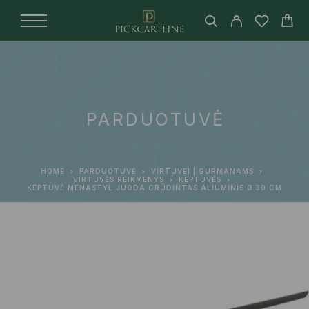
PARDUOTUVĖ
HOME
PARDUOTUVĖ
VIRTUVEI | GURMANAMS
VIRTUVĖS REIKMENYS
KEPTUVĖS
KEPTUVĖ MENASTYL JUODA GRŪDINTAS ALIUMINIS Ø 30 CM