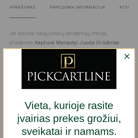
APRAŠYMAS
PAPILDOMA INFORMACIJA
ATSILIEP
Jei ieškote naujų prekių tendencijų rinkoje,
pristatome
Keptuvė Menastyl Juoda Grūdintas
aliuminis Ø 30 cm
!
Tipas: Keptuvė
Charakteristikos:
Galite naudoti indaplovėse
Nepridegantis paviršius
Vieta, kurioje rasite
Ergonomiška rankena
Lengva valyti
įvairias prekes grožiui,
Visų tipų virtuvėms
sveikatai ir namams.
Indukcija