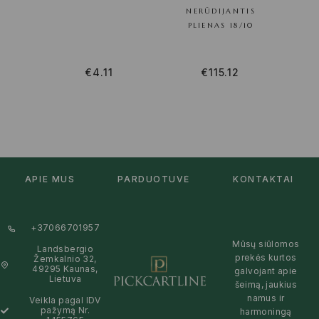
NERŪDIJANTIS
PLIENAS 18/10
€
4.11
€
115.12
APIE MUS
PARDUOTUVĖ
KONTAKTAI
+37066701957
Mūsų siūlomos
Landsbergio
prekės kurtos
Žemkalnio 32,
49295 Kaunas,
galvojant apie
Lietuva
šeimą, jaukius
namus ir
Veikla pagal IDV
pažymą Nr.
harmoningą