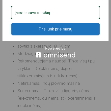
Tinka šildymo spintelėms
Tinka visų tipų viryklėms (elektrinėms,
dujinėms, stiklokeraminėms ir
indukcinėms)
Prisijunk prie mūsų
Be PFOA
Spalva: Juoda
apytikris skersmuo: Ø 30 cm
Medžiaga: Grūdintas aliuminis
Rekomenduojama naudoti: Tinka visų tipų
viryklėms (elektrinėms, dujinėms,
stiklokeraminėms ir indukcinėms)
Netinkamas: Indų plovimo mašina
Suderinamas: Tinka visų tipų viryklėms
(elektrinėms, dujinėms, stiklokeraminėms ir
indukcinėms)