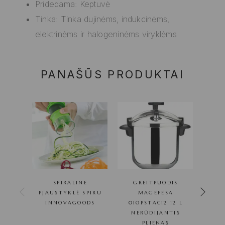
Pridedama: Keptuvė
Tinka: Tinka dujinėms, indukcinėms,
elektrinėms ir halogeninėms viryklėms
PANAŠŪS PRODUKTAI
SPIRALINĖ
GREITPUODIS
G
PJAUSTYKLĖ SPIRU
MAGEFESA
INNOVAGOODS
01OPSTAC12 12 L
01O
NERŪDIJANTIS
NE
PLIENAS