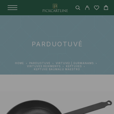
PARDUOTUVĖ
HOME
PARDUOTUVĖ
VIRTUVEI | GURMANAMS
VIRTUVĖS REIKMENYS
KEPTUVĖS
KEPTUVĖ BAUMALU MAESTRO