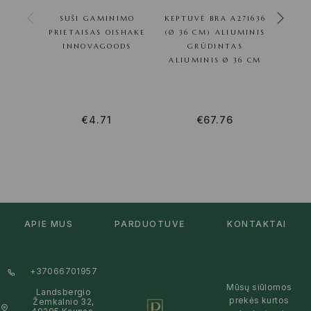
SUŠI GAMINIMO
KEPTUVĖ BRA A271636
G
PRIETAISAS OISHAKE
(Ø 36 CM) ALIUMINIS
INNOVAGOODS
GRŪDINTAS
01O
ALIUMINIS Ø 36 CM
NE
€
4.71
€
67.76
APIE MUS
PARDUOTUVĖ
KONTAKTAI
+37066701957
Mūsų siūlomos
Landsbergio
prekės kurtos
Žemkalnio 32,