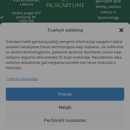
49295 Kaunas,
galvojant apie
Lietuva
šeimą, jaukius
namus ir
Veikla pagal IDV
pažymą Nr.
harmoningą
1455765
aplinką –
natūralios,
Tvarkyti sutikimą
info@pickcartline.com
patikimos ir
Susisiekime:
draugiškos tiek
Siekdami teikti geriausią patirtį, įrenginio informacijai saugoti ir (arba)
09:00 - 19:00
Jums, tiek
pasiekti naudojame tokias technologijas kaip slapukus. Jei sutiksime
gamtai.
su šiomis technologijomis, galėsime apdoroti duomenis, tokius kaip
naršymo elgsena arba unikalūs ID šioje svetainėje. Nesutikimas arba
SKAITYTI
sutikimo atšaukimas gali neigiamai paveikti tam tikras funkcijas ir
DAUGIAU
funkcijas.
Tvarkyti paslaugas
Priimti
© 2025 Pickcartline.com. Visos
teisės saugomos.
Neigti
TAISYKLĖS IR SĄLYGOS
PREKIŲ PRISTATYMAS
Peržiūrėti nuostatas
PREKIŲ KEITIMAS IR GRĄŽINIMAS