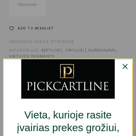
Neturime
ADD TO WISHLIST
PRODUKTO KODAS:
S71010989
KATEGORIJOS:
KEPTUVĖS
,
VIRTUVEI | GURMANAMS
,
VIRTUVĖS REIKMENYS
ŽYMOS:
FREE SHIPPING
,
VIRTUVĖS ŠEFAMS / VIRTUVĖS
REIKMENYS
SHARE
APRAŠYMAS
PAPILDOMA INFORMACIJA
ATSILIEP
Vieta, kurioje rasite
įvairias prekes grožiui,
Jei jums patinka rūpintis kiekviena namų detale ir