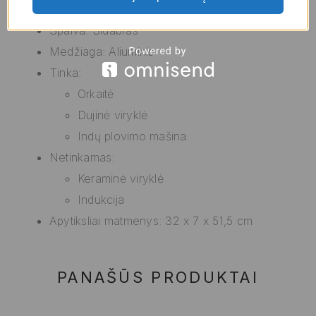
Spalva: Sidabras
Medžiaga: Aliuminis
Tinka:
Orkaitė
Dujinė viryklė
Indų plovimo mašina
Netinkamas:
Keraminė viryklė
Indukcija
Apytiksliai matmenys: 32 x 7 x 51,5 cm
PANAŠŪS PRODUKTAI