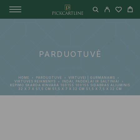
PARDUOTUVĖ
HOME
PARDUOTUVĖ
VIRTUVEI | GURMANAMS
VIRTUVĖS REIKMENYS
INDAI, PADĖKLAI IR ŠALTINIAI
KEPIMO SKARDA KINVARA 100155 100155 SIDABRAS ALIUMINIS
32 X 7 X 51,5 CM 51,5 X 7 X 32 CM 51,5 X 7,5 X 32 CM