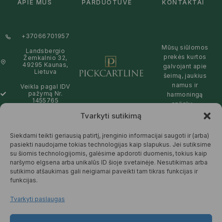
APIE MUS
PARDUOTUVĖ
KONTAKTAI
+37066701957
Mūsų siūlomos
Landsbergio
prekės kurtos
Žemkalnio 32,
49295 Kaunas,
galvojant apie
Lietuva
šeimą, jaukius
namus ir
Veikla pagal IDV
pažymą Nr.
harmoningą
1455765
aplinką –
natūralios,
Tvarkyti sutikimą
info@pickcartline.com
patikimos ir
Susisiekime:
draugiškos tiek
Siekdami teikti geriausią patirtį, įrenginio informacijai saugoti ir (arba)
09:00 - 19:00
Jums, tiek
pasiekti naudojame tokias technologijas kaip slapukus. Jei sutiksime
gamtai.
su šiomis technologijomis, galėsime apdoroti duomenis, tokius kaip
naršymo elgsena arba unikalūs ID šioje svetainėje. Nesutikimas arba
SKAITYTI
sutikimo atšaukimas gali neigiamai paveikti tam tikras funkcijas ir
DAUGIAU
funkcijas.
Tvarkyti paslaugas