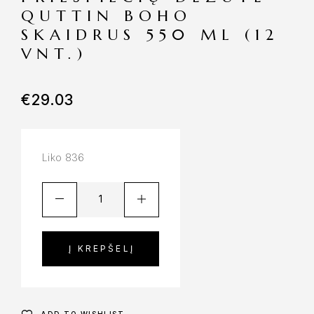
QUTTIN BOHO
SKAIDRUS 550 ML (12
VNT.)
€
29.03
Liko 836
Į KREPŠELĮ
ADD TO WISHLIST