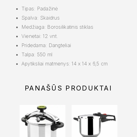
Tipas: Padažinė
Spalva: Skaidrus
Medžiaga: Borosilikatinis stiklas
Vienetai: 12 vnt.
Pridedama: Dangteliai
Talpa: 550 ml
Apytiksliai matmenys: 14 x 14 x 6,5 cm
PANAŠŪS PRODUKTAI