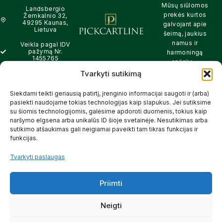
Mūsų siūlomos
Landsbergio
prekės kurtos
Žemkalnio 32,
49295 Kaunas,
galvojant apie
Lietuva
šeimą, jaukius
namus ir
Veikla pagal IDV
pažymą Nr.
harmoningą
1455765
aplinką –
natūralios,
Tvarkyti sutikimą
info@pickcartline.com
patikimos ir
Susisiekime:
draugiškos tiek
Siekdami teikti geriausią patirtį, įrenginio informacijai saugoti ir (arba)
09:00 - 19:00
Jums, tiek
pasiekti naudojame tokias technologijas kaip slapukus. Jei sutiksime
gamtai.
su šiomis technologijomis, galėsime apdoroti duomenis, tokius kaip
naršymo elgsena arba unikalūs ID šioje svetainėje. Nesutikimas arba
SKAITYTI
sutikimo atšaukimas gali neigiamai paveikti tam tikras funkcijas ir
DAUGIAU
funkcijas.
Tvarkyti paslaugas
Priimti
© 2025 Pickcartline.com. Visos
teisės saugomos.
Neigti
TAISYKLĖS IR SĄLYGOS
PREKIŲ PRISTATYMAS