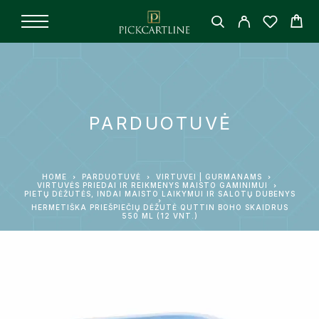
PARDUOTUVĖ
HOME
PARDUOTUVĖ
VIRTUVEI | GURMANAMS
VIRTUVĖS PRIEDAI IR REIKMENYS MAISTO GAMINIMUI
PIETŲ DĖŽUTĖS, INDAI MAISTO LAIKYMUI IR SALOTŲ DUBENYS
HERMETIŠKA PRIEŠPIEČIŲ DĖŽUTĖ QUTTIN BOHO SKAIDRUS
550 ML (12 VNT.)