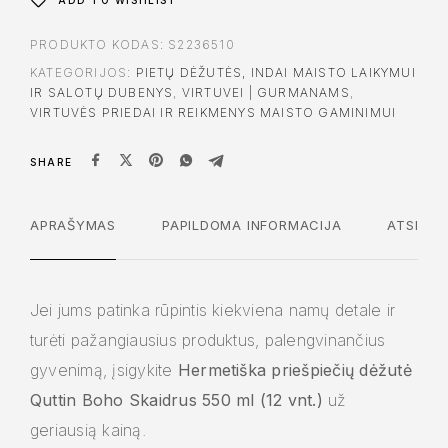
PRODUKTO KODAS:
S2236510
KATEGORIJOS:
PIETŲ DĖŽUTĖS, INDAI MAISTO LAIKYMUI
IR SALOTŲ DUBENYS
,
VIRTUVEI | GURMANAMS
,
VIRTUVĖS PRIEDAI IR REIKMENYS MAISTO GAMINIMUI
SHARE
APRAŠYMAS
PAPILDOMA INFORMACIJA
ATSILIEP
Jei jums patinka rūpintis kiekviena namų detale ir
turėti pažangiausius produktus, palengvinančius
gyvenimą, įsigykite
Hermetiška priešpiečių dėžutė
Quttin Boho Skaidrus 550 ml (12 vnt.)
už
geriausią kainą.