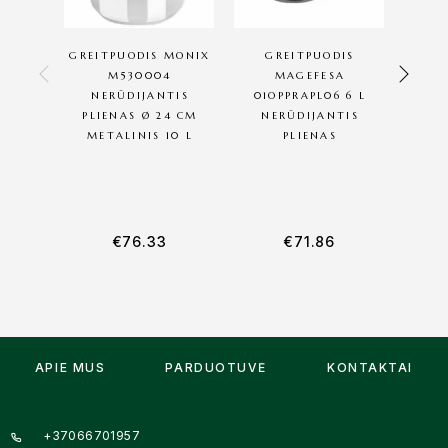
GREITPUODIS MONIX
GREITPUODIS
G
M530004
MAGEFESA
NERŪDIJANTIS
01OPPRAPL06 6 L
01O
PLIENAS Ø 24 CM
NERŪDIJANTIS
NE
METALINIS 10 L
PLIENAS
P
NE
PL
€
76.33
€
71.86
APIE MUS
PARDUOTUVĖ
KONTAKTAI
+37066701957