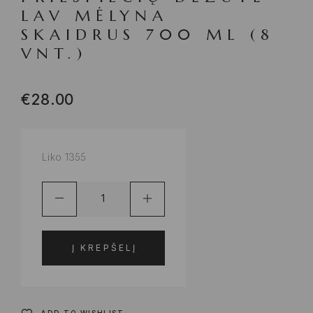
LAV MĖLYNA
SKAIDRUS 700 ML (8
VNT.)
€
28.00
Liko 1355
Į KREPŠELĮ
ADD TO WISHLIST