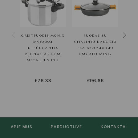
GREITPUODIS MONIX
PUODAS SU
PEIL
M530004
STIKLINIU DANGČIU
NERŪDIJANTIS
BRA A270540 (40
I
PLIENAS Ø 24 CM
CM) ALIUMINIS
METALINIS 10 L
€
76.33
€
96.86
APIE MUS
PARDUOTUVĖ
KONTAKTAI