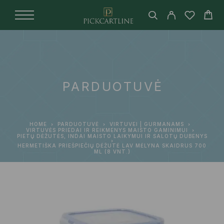
PARDUOTUVĖ
HOME
PARDUOTUVĖ
VIRTUVEI | GURMANAMS
VIRTUVĖS PRIEDAI IR REIKMENYS MAISTO GAMINIMUI
PIETŲ DĖŽUTĖS, INDAI MAISTO LAIKYMUI IR SALOTŲ DUBENYS
HERMETIŠKA PRIEŠPIEČIŲ DĖŽUTĖ LAV MĖLYNA SKAIDRUS 700
ML (8 VNT.)