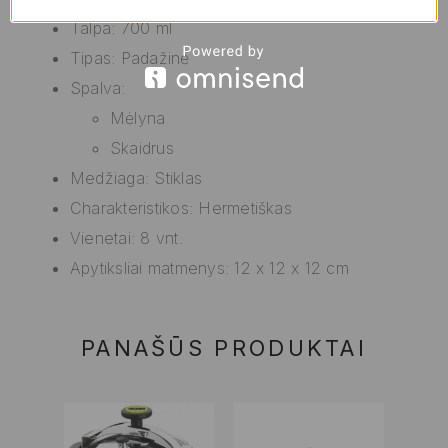
Talpa: 700 ml
Tipas: Padažinė
Spalva:
Mėlyna
Skaidrus
Medžiaga: Stiklas
Charakteristikos: Hermetiškas
Vienetai: 8 vnt.
Apytiksliai matmenys: 12 x 12 x 12 cm
PANAŠŪS PRODUKTAI