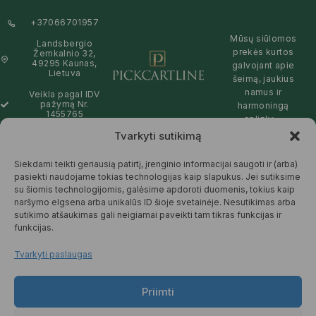
+37066701957
Mūsų siūlomos
Landsbergio
prekės kurtos
Žemkalnio 32,
49295 Kaunas,
galvojant apie
Lietuva
šeimą, jaukius
namus ir
Veikla pagal IDV
pažymą Nr.
harmoningą
1455765
aplinką –
natūralios,
Tvarkyti sutikimą
info@pickcartline.com
patikimos ir
Susisiekime:
draugiškos tiek
Siekdami teikti geriausią patirtį, įrenginio informacijai saugoti ir (arba)
09:00 - 19:00
Jums, tiek
pasiekti naudojame tokias technologijas kaip slapukus. Jei sutiksime
gamtai.
su šiomis technologijomis, galėsime apdoroti duomenis, tokius kaip
naršymo elgsena arba unikalūs ID šioje svetainėje. Nesutikimas arba
SKAITYTI
sutikimo atšaukimas gali neigiamai paveikti tam tikras funkcijas ir
DAUGIAU
funkcijas.
Tvarkyti paslaugas
Priimti
© 2025 Pickcartline.com. Visos
teisės saugomos.