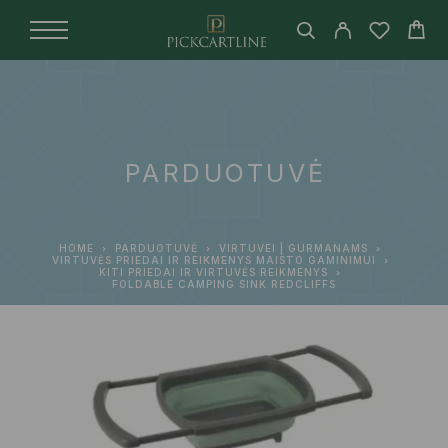
PARDUOTUVĖ
HOME
PARDUOTUVĖ
VIRTUVEI | GURMANAMS
VIRTUVĖS PRIEDAI IR REIKMENYS MAISTO GAMINIMUI
KITI PRIEDAI IR VIRTUVĖS REIKMENYS
FOLDABLE CAMPING SINK REDCLIFFS