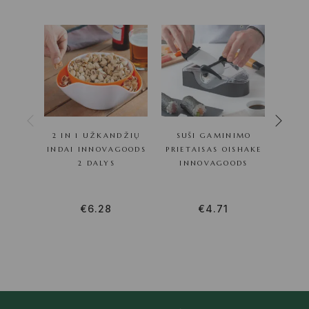
2 IN 1 UŽKANDŽIŲ
SUŠI GAMINIMO
GREI
INDAI INNOVAGOODS
PRIETAISAS OISHAKE
M
2 DALYS
INNOVAGOODS
€
6.28
€
4.71