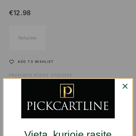
€
12.98
Neturime
ADD TO WISHLIST
PRODUKTO KODAS:
S7922342
KATEGORIJOS:
KITI PRIEDAI IR VIRTUVĖS REIKMENYS
,
VIRTUVEI | GURMANAMS
,
VIRTUVĖS PRIEDAI IR
REIKMENYS MAISTO GAMINIMUI
ŽYMOS:
LAUKUI / STOVYKLAVIMUI
,
SPORTUI / FITNESUI
SHARE
Vieta, kurioje rasite