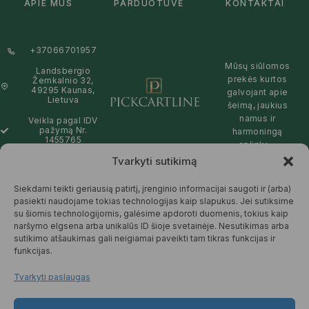
APIE MUS
PARDUOTUVĖ
KONTAKTAI
+37066701957
Mūsų siūlomos
Landsbergio
prekės kurtos
Žemkalnio 32,
49295 Kaunas,
galvojant apie
Lietuva
šeimą, jaukius
namus ir
Veikla pagal IDV
pažymą Nr.
harmoningą
1455765
aplinką –
natūralios,
Tvarkyti sutikimą
info@pickcartline.com
patikimos ir
Susisiekime:
draugiškos tiek
Siekdami teikti geriausią patirtį, įrenginio informacijai saugoti ir (arba)
09:00 - 19:00
Jums, tiek
pasiekti naudojame tokias technologijas kaip slapukus. Jei sutiksime
gamtai.
su šiomis technologijomis, galėsime apdoroti duomenis, tokius kaip
naršymo elgsena arba unikalūs ID šioje svetainėje. Nesutikimas arba
SKAITYTI
sutikimo atšaukimas gali neigiamai paveikti tam tikras funkcijas ir
DAUGIAU
funkcijas.
Tvarkyti paslaugas