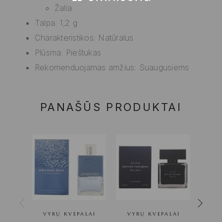
Žalia
Talpa: 1,2 g
Charakteristikos: Natūralus
Plūsma: Pieštukas
Rekomenduojamas amžius: Suaugusiems
PANAŠŪS PRODUKTAI
VYRŲ KVEPALAI
VYRŲ KVEPALAI
VYRŲ