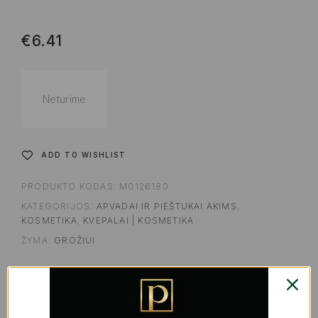
€
6.41
Neturime
ADD TO WISHLIST
PRODUKTO KODAS:
M0126180
KATEGORIJOS:
APVADAI IR PIEŠTUKAI AKIMS
,
KOSMETIKA
,
KVEPALAI | KOSMETIKA
ŽYMA:
GROŽIUI
SHARE