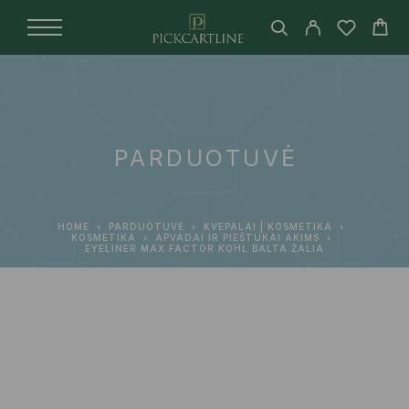
PARDUOTUVĖ
HOME
PARDUOTUVĖ
KVEPALAI | KOSMETIKA
KOSMETIKA
APVADAI IR PIEŠTUKAI AKIMS
EYELINER MAX FACTOR KOHL BALTA ŽALIA