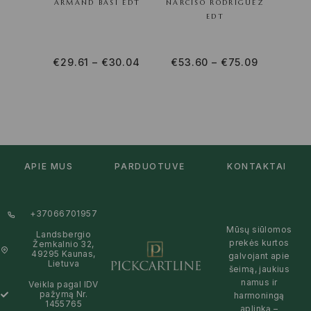
ARMAND BASI EDT
NARCISO RODRIGUEZ
S
EDT
€
29.61
–
€
30.04
€
53.60
–
€
75.09
€
23
APIE MUS
PARDUOTUVĖ
KONTAKTAI
+37066701957
Mūsų siūlomos
Landsbergio
prekės kurtos
Žemkalnio 32,
49295 Kaunas,
galvojant apie
Lietuva
šeimą, jaukius
namus ir
Veikla pagal IDV
pažymą Nr.
harmoningą
1455765
aplinką –