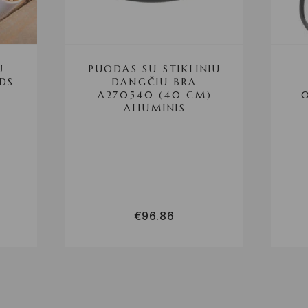
Ų
PUODAS SU STIKLINIU
DS
DANGČIU BRA
A270540 (40 CM)
ALIUMINIS
€
96.86