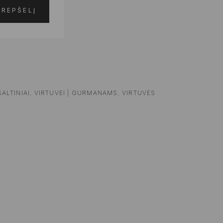
KREPŠELĮ
ŠALTINIAI
,
VIRTUVEI | GURMANAMS
,
VIRTUVĖS