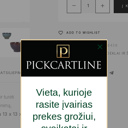
Į 
ADD TO WISHLIST
PRODUKTO KODAS:
S2236438
KATEGORIJOS:
INDAI, PADĖKLAI IR 
REIKMENYS
ATSILIEPIMAI
SHARE
Vieta, kurioje
 turėti
rasite įvairias
enimą,
prekes grožiui,
 13 x 13 x 8