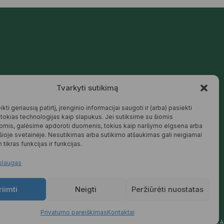
Mūsų siūlomos prekės kurtos galvojant
Tvarkyti sutikimą
apie šeimą, jaukius namus ir harmoningą
aplinką – natūralios, patikimos ir
draugiškos tiek Jums, tiek gamtai.
kti geriausią patirtį, įrenginio informacijai saugoti ir (arba) pasiekti
okias technologijas kaip slapukus. Jei sutiksime su šiomis
SKAITYTI DAUGIAU
omis, galėsime apdoroti duomenis, tokius kaip naršymo elgsena arba
 šioje svetainėje. Nesutikimas arba sutikimo atšaukimas gali neigiamai
 tikras funkcijas ir funkcijas.
slaugas
riimti
Neigti
Peržiūrėti nuostatas
Privatumo pareiškimas
Kontaktai
YMAS
PREKIŲ KEITIMAS IR GRĄŽINIMAS
PRIVATUMO POLITIKA