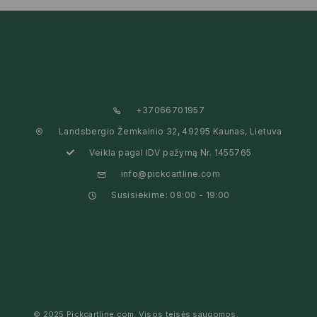
+37066701957
Landsbergio Žemkalnio 32, 49295 Kaunas, Lietuva
Veikla pagal IDV pažymą Nr. 1455765
info@pickcartline.com
Susisiekime: 09:00 - 19:00
© 2025 Pickcartline.com. Visos teisės saugomos.