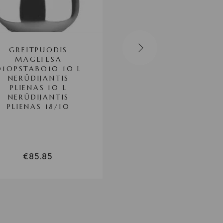
GREITPUODIS
GREITPUODIS MO
MAGEFESA
M790003 7 L
01OPSTABO10 10 L
NERŪDIJANTIS
PLIENAS 10 L
NERŪDIJANTIS
PLIENAS 18/10
€
85.85
€
61.75