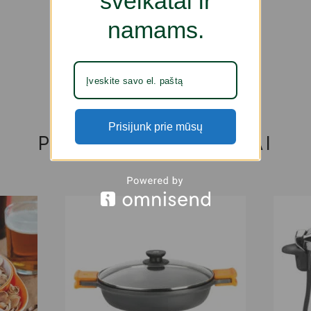
sveikatai ir
namams.
Prisijunk prie mūsų
PANAŠŪS PRODUKTAI