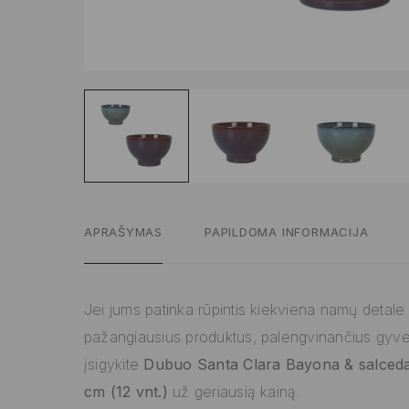
APRAŠYMAS
PAPILDOMA INFORMACIJA
Jei jums patinka rūpintis kiekviena namų detale ir
pažangiausius produktus, palengvinančius gyv
įsigykite
Dubuo Santa Clara Bayona & salceda
cm (12 vnt.)
už geriausią kainą.