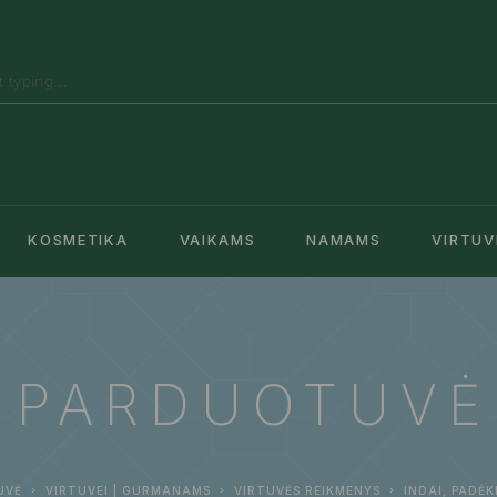
KOSMETIKA
VAIKAMS
NAMAMS
VIRTUV
PARDUOTUVĖ
UVĖ
VIRTUVEI | GURMANAMS
VIRTUVĖS REIKMENYS
INDAI, PADĖK