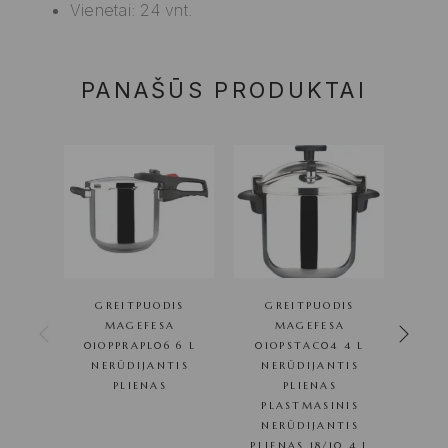
Vienetai: 24 vnt.
PANAŠŪS PRODUKTAI
GREITPUODIS
GREITPUODIS
MAGEFESA
MAGEFESA
STIK
01OPPRAPL06 6 L
01OPSTAC04 4 L
BRA
NERŪDIJANTIS
NERŪDIJANTIS
CM
PLIENAS
PLIENAS
PLASTMASINIS
NERŪDIJANTIS
PLIENAS 18/10 4 L