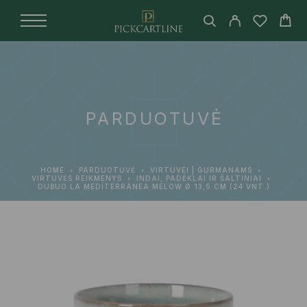
PARDUOTUVĖ
HOME
PARDUOTUVĖ
VIRTUVEI | GURMANAMS
VIRTUVĖS REIKMENYS
INDAI, PADĖKLAI IR ŠALTINIAI
DUBUO LA MEDITERRÁNEA MELOW Ø 13,5 CM (24 VNT.)