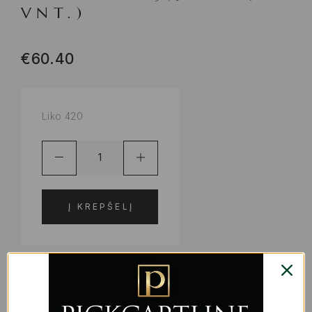
VNT.)
€
60.40
Liko 420
Į KREPŠELĮ
ADD TO WISHLIST
PRODUKTO KODAS:
S2234659