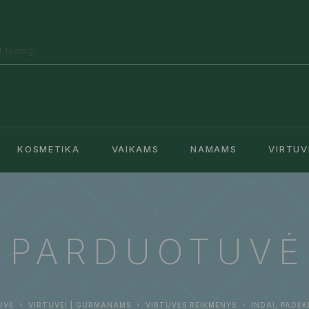
KOSMETIKA
VAIKAMS
NAMAMS
VIRTUV
PARDUOTUVĖ
UVĖ
VIRTUVEI | GURMANAMS
VIRTUVĖS REIKMENYS
INDAI, PADĖK