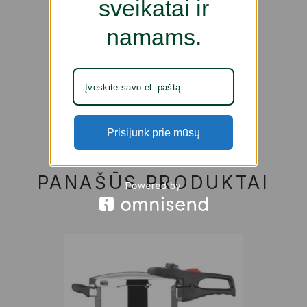
sveikatai ir
namams.
Prisijunk prie mūsų
PANAŠŪS PRODUKTAI