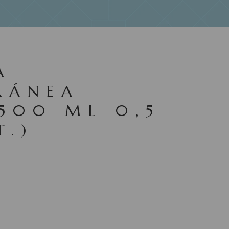
A
RÁNEA
500 ML 0,5
T.)