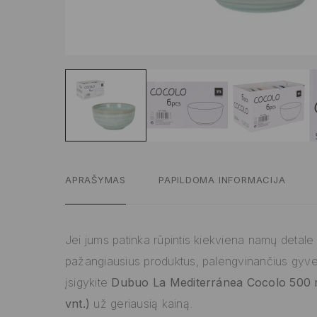
APRAŠYMAS
PAPILDOMA INFORMACIJA
Jei jums patinka rūpintis kiekviena namų detale ir
pažangiausius produktus, palengvinančius gyv
įsigykite
Dubuo La Mediterránea Cocolo 500 m
vnt.)
už geriausią kainą.