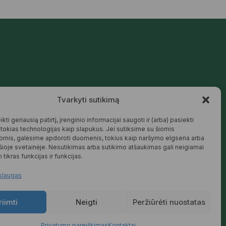
Mūsų siūlomos prekės kurtos galvojant
Tvarkyti sutikimą
apie šeimą, jaukius namus ir harmoningą
aplinką – natūralios, patikimos ir
draugiškos tiek Jums, tiek gamtai.
kti geriausią patirtį, įrenginio informacijai saugoti ir (arba) pasiekti
okias technologijas kaip slapukus. Jei sutiksime su šiomis
SKAITYTI DAUGIAU
omis, galėsime apdoroti duomenis, tokius kaip naršymo elgsena arba
 šioje svetainėje. Nesutikimas arba sutikimo atšaukimas gali neigiamai
 tikras funkcijas ir funkcijas.
slaugas
riimti
Neigti
Peržiūrėti nuostatas
Privatumo pareiškimas
Kontaktai