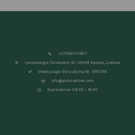
+37066701957
Landsbergio Žemkalnio 32, 49295 Kaunas, Lietuva
Veikla pagal IDV pažymą Nr. 1455765
info@pickcartline.com
Susisiekime: 09:00 - 19:00