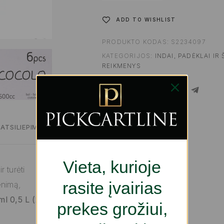
ADD TO WISHLIST
PRODUKTO KODAS:
S2234097
KATEGORIJOS:
INDAI, PADĖKLAI IR 
REIKMENYS
SHARE
ATSILIEPIMAI
Vieta, kurioje
 turėti
rasite įvairias
enimą,
l 0,5 L (24
prekes grožiui,