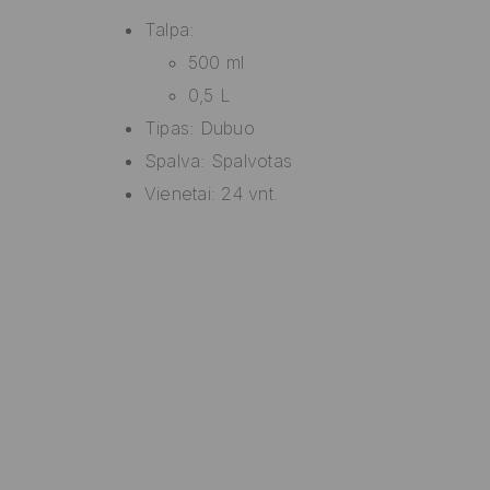
Talpa:
500 ml
0,5 L
Tipas: Dubuo
Spalva: Spalvotas
Vienetai: 24 vnt.