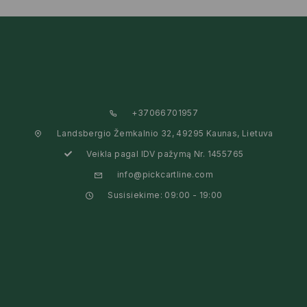
+37066701957
Landsbergio Žemkalnio 32, 49295 Kaunas, Lietuva
Veikla pagal IDV pažymą Nr. 1455765
info@pickcartline.com
Susisiekime: 09:00 - 19:00