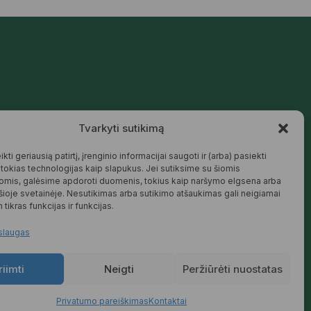
Mūsų siūlomos prekės kurtos galvojant
Tvarkyti sutikimą
apie šeimą, jaukius namus ir harmoningą
aplinką – natūralios, patikimos ir
draugiškos tiek Jums, tiek gamtai.
kti geriausią patirtį, įrenginio informacijai saugoti ir (arba) pasiekti
okias technologijas kaip slapukus. Jei sutiksime su šiomis
SKAITYTI DAUGIAU
omis, galėsime apdoroti duomenis, tokius kaip naršymo elgsena arba
 šioje svetainėje. Nesutikimas arba sutikimo atšaukimas gali neigiamai
 tikras funkcijas ir funkcijas.
slaugas
riimti
Neigti
Peržiūrėti nuostatas
Privatumo pareiškimas
Kontaktai