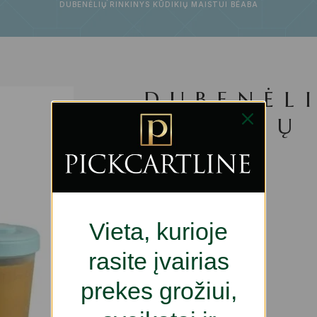
DUBENĖLIŲ RINKINYS KŪDIKIŲ MAISTUI BÉABA
DUBENĖL
KŪDIKIŲ
BÉABA
€
42.76
Vieta, kurioje
rasite įvairias
Neturime
prekes grožiui,