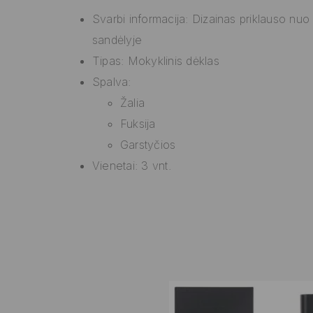
Svarbi informacija: Dizainas priklauso nuo
sandėlyje
Tipas: Mokyklinis dėklas
Spalva:
Žalia
Fuksija
Garstyčios
Vienetai: 3 vnt.