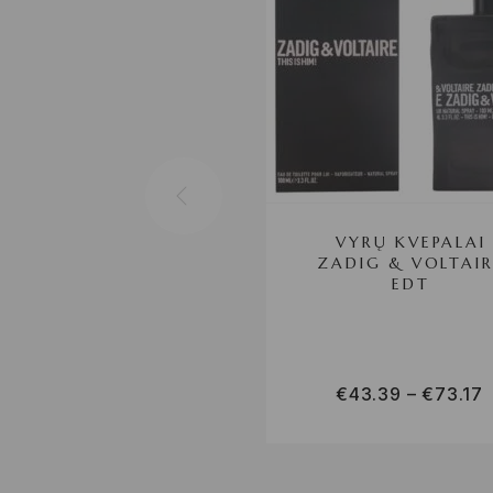
VYRŲ KVEPALAI
ZADIG & VOLTAIR
EDT
€
43.39
–
€
73.17