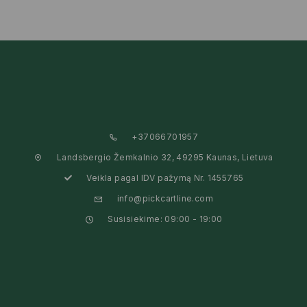
+37066701957
Landsbergio Žemkalnio 32, 49295 Kaunas, Lietuva
Veikla pagal IDV pažymą Nr. 1455765
info@pickcartline.com
Susisiekime: 09:00 - 19:00