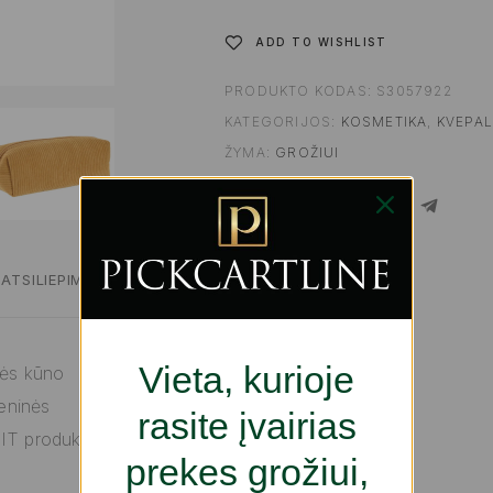
ADD TO WISHLIST
PRODUKTO KODAS:
S3057922
KATEGORIJOS:
KOSMETIKA
,
KVEPAL
ŽYMA:
GROŽIUI
SHARE
ATSILIEPIMAI
Vieta, kurioje
bės kūno
meninės
rasite įvairias
IT produktai –
prekes grožiui,