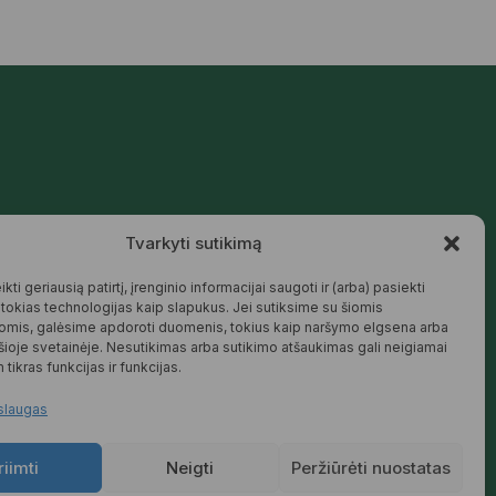
Mūsų siūlomos prekės kurtos galvojant
Tvarkyti sutikimą
apie šeimą, jaukius namus ir harmoningą
aplinką – natūralios, patikimos ir
draugiškos tiek Jums, tiek gamtai.
kti geriausią patirtį, įrenginio informacijai saugoti ir (arba) pasiekti
okias technologijas kaip slapukus. Jei sutiksime su šiomis
SKAITYTI DAUGIAU
omis, galėsime apdoroti duomenis, tokius kaip naršymo elgsena arba
 šioje svetainėje. Nesutikimas arba sutikimo atšaukimas gali neigiamai
 tikras funkcijas ir funkcijas.
slaugas
riimti
Neigti
Peržiūrėti nuostatas