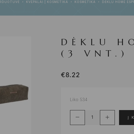
RDUOTUVĖ
KVEPALAI | KOSMETIKA
KOSMETIKA
DĖKLU HOME ESPR
DĖKLU H
(3 VNT.)
€
8.22
Liko 534
Į 