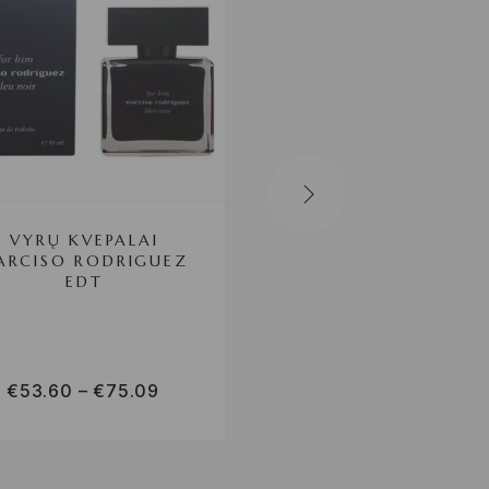
VYRŲ KVEPALAI
VYRŲ KVEPALAI JE
ARCISO RODRIGUEZ
DEL POZO EDT
EDT
€
53.60
–
€
75.09
€
36.97
–
€
49.04