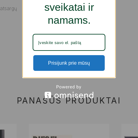
sveikatai ir
 atsargų
namams.
Prisijunk prie mūsų
PANAŠŪS PRODUKTAI