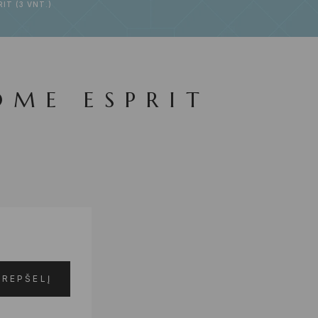
IT (3 VNT.)
OME ESPRIT
KREPŠELĮ