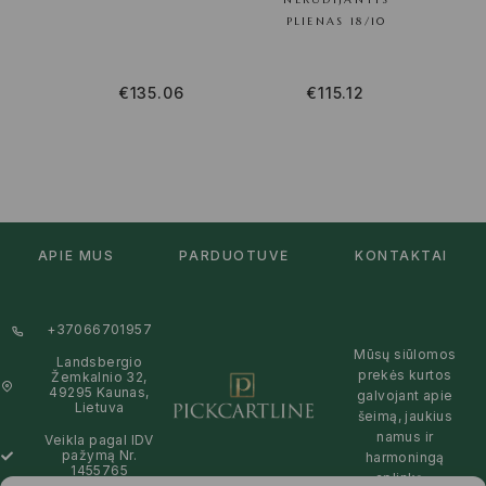
PLIENAS 18/10
€
135.06
€
115.12
APIE MUS
PARDUOTUVĖ
KONTAKTAI
+37066701957
Mūsų siūlomos
Landsbergio
prekės kurtos
Žemkalnio 32,
49295 Kaunas,
galvojant apie
Lietuva
šeimą, jaukius
namus ir
Veikla pagal IDV
pažymą Nr.
harmoningą
1455765
aplinką –