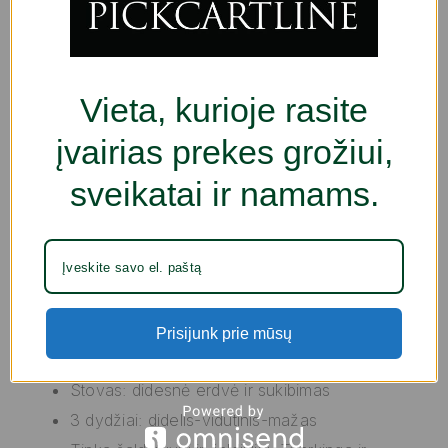
maišelių alternatyva.
Medžiaga:
PEVA
Vieta, kurioje rasite
Be BPA
įvairias prekes grožiui,
Spalva: Skaidrus
Tipas: Rankinių rinkinys tamsiajam kambariui
sveikatai ir namams.
Vienetai: 6 vnt.
Modernus dizainas: Novatoriškas ir
funkcionalus
Ekologiškas: Daugkartinio naudojimo
Hermetiškai užsidaro: ziplock
Prisijunk prie mūsų
Charakteristikos: Tinka skysčiams
Stovas: didesnė erdvė ir sukibimas
3 dydžiai: didelis-vidutinis-mažas