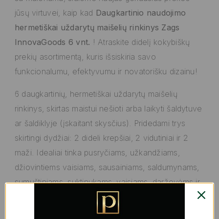
jūsų virtuvei, kaip kad
Daugkartinio naudojimo
hermetiškai uždarytų maišelių rinkinys Zags
InnovaGoods 6 vnt.
! Atraskite didelį kokybiškų
prekių asortimentą, kuris išsiskiria savo
funkcionalumu, efektyvumu ir novatorišku dizainu!
6 daugkartinių, hermetiškai uždarytų maišelių
rinkinys, skirtas maistui nešioti arba laikyti šaldytuve
ar šaldiklyje (įskaitant skysčius). Pridedami trys
skirtingi dydžiai: 2 dideli krepšiai, 2 vidutiniai ir 2
maži. Idealiai tinka pusryčiams, užkandžiams,
džiovintiems vaisiams, sausainiams, saldumynams,
sumuštiniams, suktinukams, vaisiams, daržovėms ir
kitam maistui. Tai ekonomiškesnė ir ekologiškesnė
alavo folijos arba vienkartinių, teršiančių plastikinių