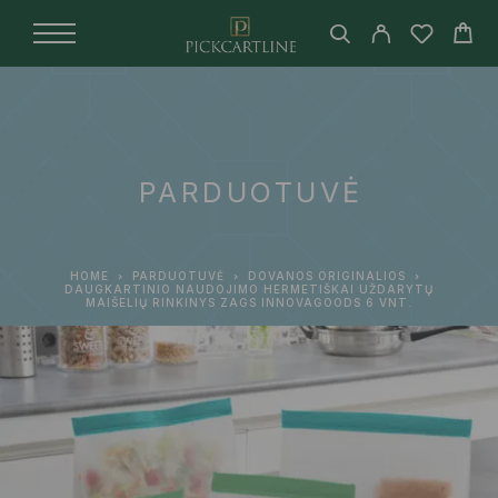
PARDUOTUVĖ
HOME
PARDUOTUVĖ
DOVANOS ORIGINALIOS
DAUGKARTINIO NAUDOJIMO HERMETIŠKAI UŽDARYTŲ
MAIŠELIŲ RINKINYS ZAGS INNOVAGOODS 6 VNT.