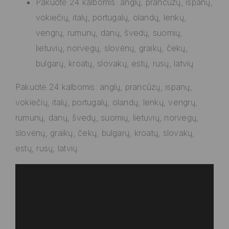
Pakuotė 24 kalbomis: anglų, prancūzų, ispanų,
vokiečių, italų, portugalų, olandų, lenkų,
vengrų, rumunų, danų, švedų, suomių,
lietuvių, norvegų, slovėnų, graikų, čekų,
bulgarų, kroatų, slovakų, estų, rusų, latvių
Pakuotė 24 kalbomis: anglų, prancūzų, ispanų,
vokiečių, italų, portugalų, olandų, lenkų, vengrų,
rumunų, danų, švedų, suomių, lietuvių, norvegų,
slovėnų, graikų, čekų, bulgarų, kroatų, slovakų,
estų, rusų, latvių.