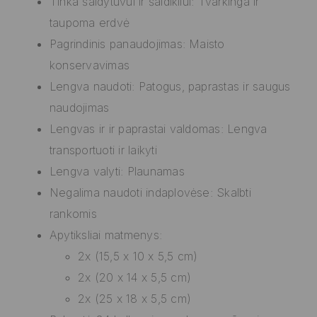
Tinka šaldytuvui ir šaldikliui: Tvarkinga ir
taupoma erdvė
Pagrindinis panaudojimas: Maisto
konservavimas
Lengva naudoti: Patogus, paprastas ir saugus
naudojimas
Lengvas ir ir paprastai valdomas: Lengva
transportuoti ir laikyti
Lengva valyti: Plaunamas
Negalima naudoti indaplovėse: Skalbti
rankomis
Apytiksliai matmenys:
2x (15,5 x 10 x 5,5 cm)
2x (20 x 14 x 5,5 cm)
2x (25 x 18 x 5,5 cm)