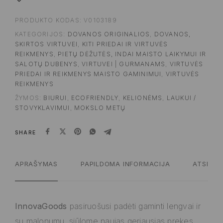
PRODUKTO KODAS:
V0103189
KATEGORIJOS:
DOVANOS ORIGINALIOS
,
DOVANOS,
SKIRTOS VIRTUVEI
,
KITI PRIEDAI IR VIRTUVĖS
REIKMENYS
,
PIETŲ DĖŽUTĖS, INDAI MAISTO LAIKYMUI IR
SALOTŲ DUBENYS
,
VIRTUVEI | GURMANAMS
,
VIRTUVĖS
PRIEDAI IR REIKMENYS MAISTO GAMINIMUI
,
VIRTUVĖS
REIKMENYS
ŽYMOS:
BIURUI
,
ECOFRIENDLY
,
KELIONĖMS
,
LAUKUI /
STOVYKLAVIMUI
,
MOKSLO METŲ
SHARE
APRAŠYMAS
PAPILDOMA INFORMACIJA
ATSILIEP
InnovaGoods
pasiruošusi padėti gaminti lengvai ir
su malonumu, siūlome naujas geriausias prekes