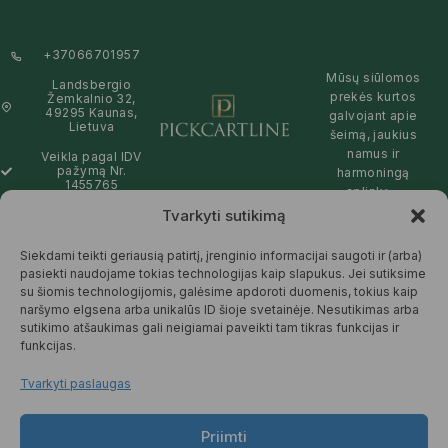
+37066701957
Mūsų siūlomos
Landsbergio
prekės kurtos
Žemkalnio 32,
49295 Kaunas,
galvojant apie
Lietuva
šeimą, jaukius
namus ir
Veikla pagal IDV
pažymą Nr.
harmoningą
1455765
aplinką –
natūralios,
Tvarkyti sutikimą
info@pickcartline.com
patikimos ir
Susisiekime:
draugiškos tiek
Siekdami teikti geriausią patirtį, įrenginio informacijai saugoti ir (arba)
09:00 - 19:00
Jums, tiek
pasiekti naudojame tokias technologijas kaip slapukus. Jei sutiksime
gamtai.
su šiomis technologijomis, galėsime apdoroti duomenis, tokius kaip
naršymo elgsena arba unikalūs ID šioje svetainėje. Nesutikimas arba
SKAITYTI
sutikimo atšaukimas gali neigiamai paveikti tam tikras funkcijas ir
DAUGIAU
funkcijas.
Tvarkyti paslaugas
Priimti