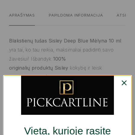
APRAŠYMAS
PAPILDOMA INFORMACIJA
ATSILIEP
Blakstienų tušas Sisley Deep Blue Mėlyna 10 ml
yra tai, ko tau reikia, maksimaliai padidinti savo
žavesiui! Išbandyk
100%
originalių
produktų
Sisley
kokybę ir leisk
geriausiems profesionalams atskleisti tavo grožį.
Sisley Deep Blue blakstienų tušas
yra specialiai
sukurtas pabrėžti moterišką žvilgsnį su išskirtiniu
mėlynos spalvos
efektu, suteikiant modernų ir
elegantišką prisilietimą kasdieniam makiažui. Šis
blakstienų tušas
turi lengvą,
vandens pagrindu
Vieta, kurioje rasite