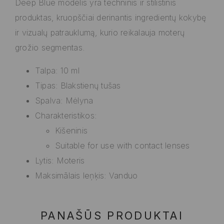
Deep Blue modelis yra techninis ir stilistinis
produktas, kruopščiai derinantis ingredientų kokybę
ir vizualų patrauklumą, kurio reikalauja moterų
grožio segmentas.
Talpa: 10 ml
Tipas: Blakstienų tušas
Spalva: Mėlyna
Charakteristikos:
Kišeninis
Suitable for use with contact lenses
Lytis: Moteris
Maksimālais leņķis: Vanduo
PANAŠŪS PRODUKTAI