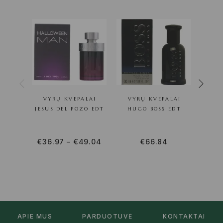
VYRŲ KVEPALAI
VYRŲ KVEPALAI
VY
JESUS DEL POZO EDT
HUGO BOSS EDT
LA
€
36.97
–
€
49.04
€
66.84
APIE MUS
PARDUOTUVĖ
KONTAKTAI