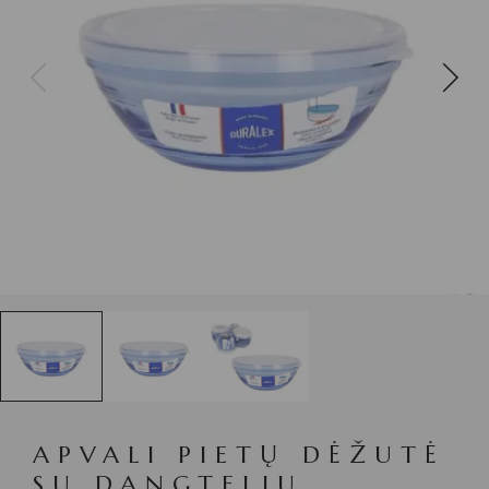
APVALI PIETŲ DĖŽUTĖ
SU DANGTELIU