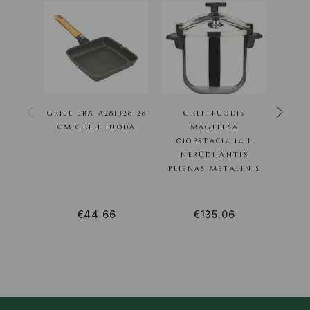
GRILL BRA A281328 28
GREITPUODIS
G
CM GRILL JUODA
MAGEFESA
01OPSTAC14 14 L
01O
NERŪDIJANTIS
NE
PLIENAS METALINIS
€
44.66
€
135.06