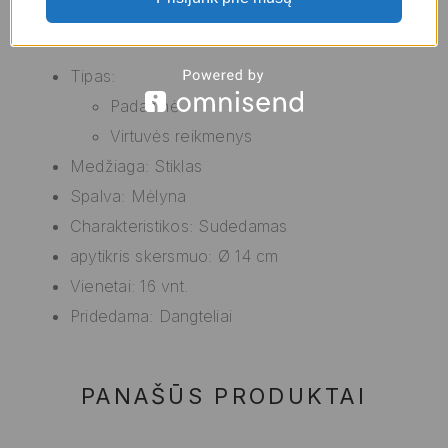
vnt.)
už geriausią kainą.
Tipas:
Padažinė
Virtuvės reikmenys
Medžiaga: Stiklas
Spalva: Mėlyna
Charakteristikos: Sudedamas
apytikris skersmuo: Ø 14 cm
Vienetai: 16 vnt.
Pridedama: Dangteliai
PANAŠŪS PRODUKTAI