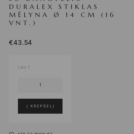
DURALEX STIKLAS
MĖLYNA Ø 14 CM (16
VNT.)
€
43.54
Liko 1
Į KREPŠELĮ
ADD TO WISHLIST