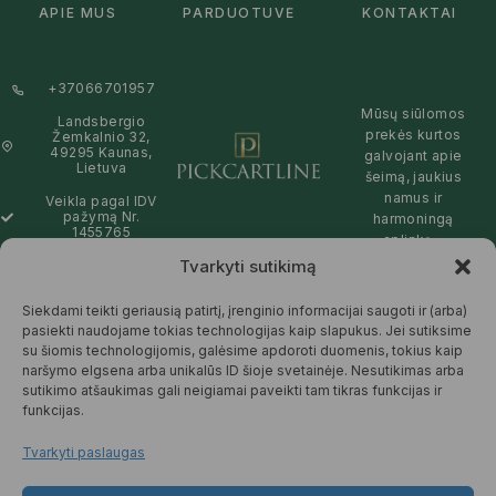
APIE MUS
PARDUOTUVĖ
KONTAKTAI
+37066701957
Mūsų siūlomos
Landsbergio
prekės kurtos
Žemkalnio 32,
49295 Kaunas,
galvojant apie
Lietuva
šeimą, jaukius
namus ir
Veikla pagal IDV
pažymą Nr.
harmoningą
1455765
aplinką –
natūralios,
Tvarkyti sutikimą
info@pickcartline.com
patikimos ir
Susisiekime:
draugiškos tiek
Siekdami teikti geriausią patirtį, įrenginio informacijai saugoti ir (arba)
09:00 - 19:00
Jums, tiek
pasiekti naudojame tokias technologijas kaip slapukus. Jei sutiksime
gamtai.
su šiomis technologijomis, galėsime apdoroti duomenis, tokius kaip
naršymo elgsena arba unikalūs ID šioje svetainėje. Nesutikimas arba
SKAITYTI
sutikimo atšaukimas gali neigiamai paveikti tam tikras funkcijas ir
DAUGIAU
funkcijas.
Tvarkyti paslaugas