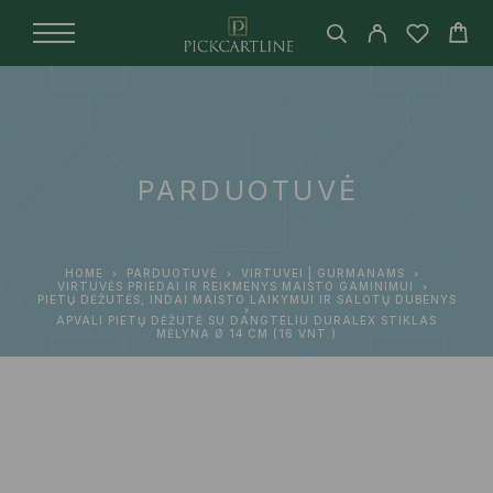
PARDUOTUVĖ
HOME
PARDUOTUVĖ
VIRTUVEI | GURMANAMS
VIRTUVĖS PRIEDAI IR REIKMENYS MAISTO GAMINIMUI
PIETŲ DĖŽUTĖS, INDAI MAISTO LAIKYMUI IR SALOTŲ DUBENYS
APVALI PIETŲ DĖŽUTĖ SU DANGTELIU DURALEX STIKLAS
MĖLYNA Ø 14 CM (16 VNT.)