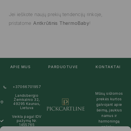
Jei ieškote naujų prekių tendencijų rinkoje,
pristatome
Antkrūtinis ThermoBaby
!
APIE MUS
PARDUOTUVĖ
KONTAKTAI
+37066701957
Mūsų siūlomos
Landsbergio
prekės kurtos
Žemkalnio 32,
49295 Kaunas,
galvojant apie
Lietuva
šeimą, jaukius
namus ir
Veikla pagal IDV
pažymą Nr.
harmoningą
1455765
aplinką –