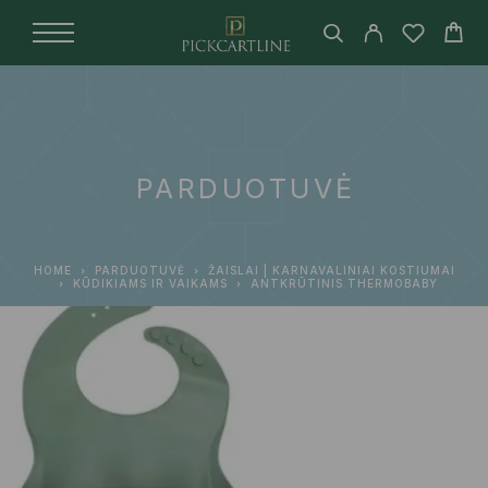
PARDUOTUVĖ
HOME
PARDUOTUVĖ
ŽAISLAI | KARNAVALINIAI KOSTIUMAI
KŪDIKIAMS IR VAIKAMS
ANTKRŪTINIS THERMOBABY