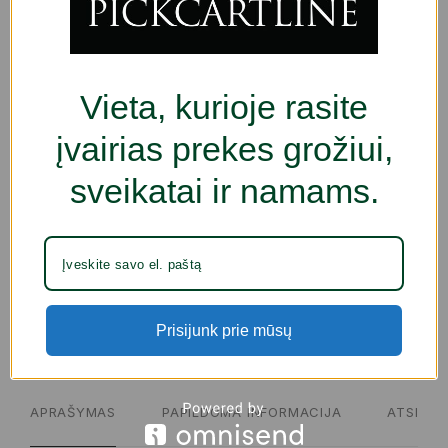
€
37.00
Vieta, kurioje rasite
Neturime
įvairias prekes grožiui,
sveikatai ir namams.
ADD TO WISHLIST
PRODUKTO KODAS:
S71011992
KATEGORIJOS:
KŪDIKIAMS IR VAIKAMS
,
VAIKIŠKI STALO
REIKMENYS
,
ŽAISLAI | KARNAVALINIAI KOSTIUMAI
ŽYMA:
FREE SHIPPING
Prisijunk prie mūsų
SHARE
APRAŠYMAS
PAPILDOMA INFORMACIJA
ATSILIEP