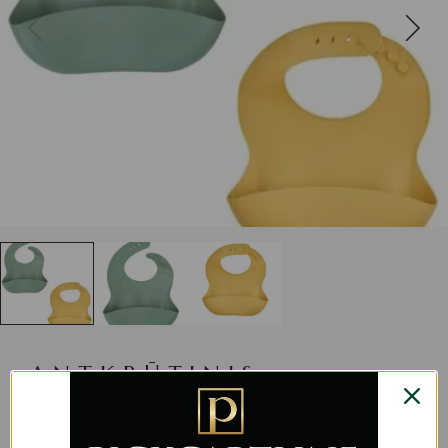
ANTKRŪTINIS
THERMOBABY