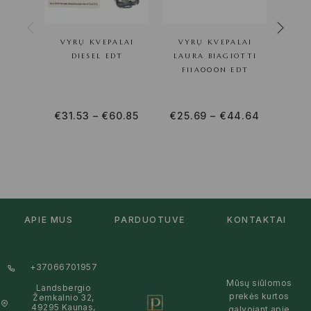
VYRŲ KVEPALAI
VYRŲ KVEPALAI
VY
DIESEL EDT
LAURA BIAGIOTTI
HU
F11A000N EDT
€
31.53
–
€
60.85
€
25.69
–
€
44.64
€
41
APIE MUS
PARDUOTUVĖ
KONTAKTAI
+37066701957
Mūsų siūlomos
Landsbergio
prekės kurtos
Žemkalnio 32,
49295 Kaunas,
galvojant apie