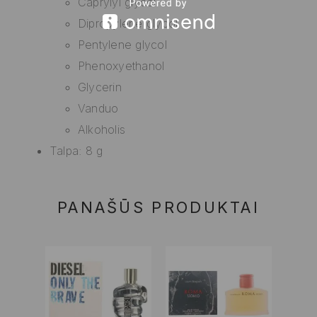
Caprylyl glycol
Dipropylene glycol
Pentylene glycol
Phenoxyethanol
Glycerin
Vanduo
Alkoholis
Talpa: 8 g
PANAŠŪS PRODUKTAI