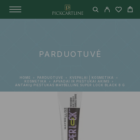
PARDUOTUVĖ
HOME
PARDUOTUVĖ
KVEPALAI | KOSMETIKA
KOSMETIKA
APVADAI IR PIEŠTUKAI AKIMS
ANTAKIŲ PIEŠTUKAS MAYBELLINE SUPER LOCK BLACK 8 G