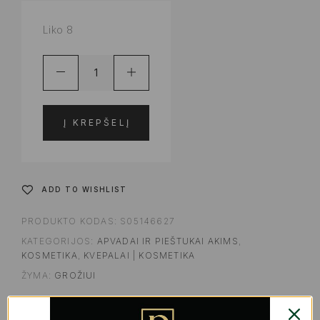
Liko 8
Į KREPŠELĮ
ADD TO WISHLIST
PRODUKTO KODAS:
S05146627
KATEGORIJOS:
APVADAI IR PIEŠTUKAI AKIMS
,
KOSMETIKA
,
KVEPALAI | KOSMETIKA
ŽYMA:
GROŽIUI
SHARE