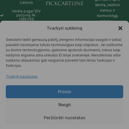
Lietuva
šeimą, jaukius
namus ir
Veikla pagal IDV
pažymą Nr.
harmoningą
1455765
aplinką –
natūralios,
Tvarkyti sutikimą
info@pickcartline.com
patikimos ir
Susisiekime:
draugiškos tiek
Siekdami teikti geriausią patirtį, įrenginio informacijai saugoti ir (arba)
09:00 - 19:00
Jums, tiek
pasiekti naudojame tokias technologijas kaip slapukus. Jei sutiksime
gamtai.
su šiomis technologijomis, galėsime apdoroti duomenis, tokius kaip
naršymo elgsena arba unikalūs ID šioje svetainėje. Nesutikimas arba
SKAITYTI
sutikimo atšaukimas gali neigiamai paveikti tam tikras funkcijas ir
DAUGIAU
funkcijas.
Tvarkyti paslaugas
Priimti
© 2025 Pickcartline.com. Visos
teisės saugomos.
Neigti
TAISYKLĖS IR SĄLYGOS
PREKIŲ PRISTATYMAS
Peržiūrėti nuostatas
PREKIŲ KEITIMAS IR GRĄŽINIMAS
PRIVATUMO POLITIKA