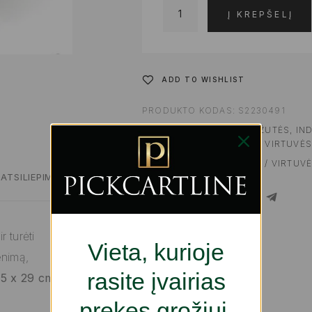
Į KREPŠELĮ
ADD TO WISHLIST
PRODUKTO KODAS:
S2230491
KATEGORIJOS:
PIETŲ DĖŽUTĖS, IN
VIRTUVEI | GURMANAMS
,
VIRTUVĖS
ŽYMA:
VIRTUVĖS ŠEFAMS / VIRTUV
ATSILIEPIMAI
SHARE
 turėti
Vieta, kurioje
enimą,
rasite įvairias
1,5 x 29 cm
prekes grožiui,