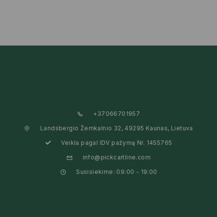
+37066701957
Landsbergio Žemkalnio 32, 49295 Kaunas, Lietuva
Veikla pagal IDV pažymą Nr. 1455765
info@pickcartline.com
Susisiekime: 09:00 - 19:00