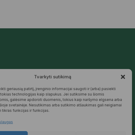
Mūsų siūlomos prekės kurtos galvojant
Tvarkyti sutikimą
apie šeimą, jaukius namus ir harmoningą
aplinką – natūralios, patikimos ir
draugiškos tiek Jums, tiek gamtai.
kti geriausią patirtį, įrenginio informacijai saugoti ir (arba) pasiekti
okias technologijas kaip slapukus. Jei sutiksime su šiomis
SKAITYTI DAUGIAU
omis, galėsime apdoroti duomenis, tokius kaip naršymo elgsena arba
 šioje svetainėje. Nesutikimas arba sutikimo atšaukimas gali neigiamai
 tikras funkcijas ir funkcijas.
slaugas