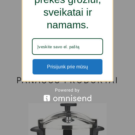
sveikatai ir
namams.
Prisijunk prie mūsų
PANAŠŪS PRODUKTAI