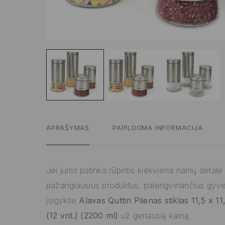
APRAŠYMAS
PAPILDOMA INFORMACIJA
Jei jums patinka rūpintis kiekviena namų detale ir
pažangiausius produktus, palengvinančius gyv
įsigykite
Alavas Quttin Plienas stiklas 11,5 x 1
(12 vnt.) (2200 ml)
už geriausią kainą.