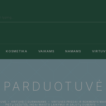
KOSMETIKA
VAIKAMS
NAMAMS
VIRTUV
PARDUOTUVĖ
TUVĖ
VIRTUVEI | GURMANAMS
VIRTUVĖS PRIEDAI IR REIKMENYS MA
PIETŲ DĖŽUTĖS, INDAI MAISTO LAIKYMUI IR SALOTŲ DUBENYS