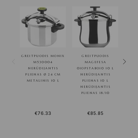
GREITPUODIS MONIX
GREITPUODIS
M530004
MAGEFESA
PJA
NERŪDIJANTIS
01OPSTABO10 10 L
I
PLIENAS Ø 24 CM
NERŪDIJANTIS
METALINIS 10 L
PLIENAS 10 L
NERŪDIJANTIS
PLIENAS 18/10
€
76.33
€
85.85