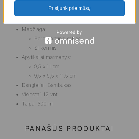
stiklas Bambukas Silikoninis 500 ml 9,5 x 9,5 x
Prisijunk prie mūsų
11,5 cm (12 vnt.) (9,5 x 11 cm)
už geriausią kainą.
Medžiaga:
Borosilikatinis stiklas
Silikoninis
Apytiksliai matmenys:
9,5 x 11 cm
9,5 x 9,5 x 11,5 cm
Dangteliai: Bambukas
Vienetai: 12 vnt.
Talpa: 500 ml
PANAŠŪS PRODUKTAI