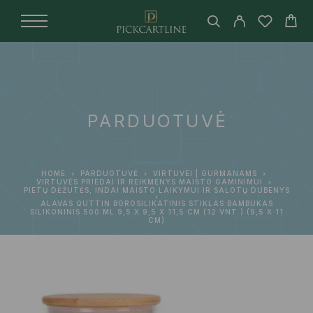
PARDUOTUVĖ
HOME
PARDUOTUVĖ
VIRTUVEI | GURMANAMS
VIRTUVĖS PRIEDAI IR REIKMENYS MAISTO GAMINIMUI
PIETŲ DĖŽUTĖS, INDAI MAISTO LAIKYMUI IR SALOTŲ DUBENYS
ALAVAS QUTTIN BOROSILIKATINIS STIKLAS BAMBUKAS
SILIKONINIS 500 ML 9,5 X 9,5 X 11,5 CM (12 VNT.) (9,5 X 11
CM)