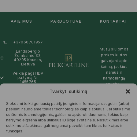
APIE MUS
PARDUOTUVĖ
KONTAKTAI
+37066701957
Mūsų siūlomos
Landsbergio
prekės kurtos
Žemkalnio 32,
49295 Kaunas,
galvojant apie
Lietuva
šeimą, jaukius
namus ir
Veikla pagal IDV
pažymą Nr.
harmoningą
1455765
aplinką –
natūralios,
Tvarkyti sutikimą
info@pickcartline.com
patikimos ir
Susisiekime:
draugiškos tiek
Siekdami teikti geriausią patirtį, įrenginio informacijai saugoti ir (arba)
09:00 - 19:00
Jums, tiek
pasiekti naudojame tokias technologijas kaip slapukus. Jei sutiksime
gamtai.
su šiomis technologijomis, galėsime apdoroti duomenis, tokius kaip
naršymo elgsena arba unikalūs ID šioje svetainėje. Nesutikimas arba
SKAITYTI
sutikimo atšaukimas gali neigiamai paveikti tam tikras funkcijas ir
DAUGIAU
funkcijas.