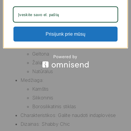
Žalia Natūralus Kamštis Silikoninis Borosilikatinis
stiklas Shabby Chic 1 L (4 vnt.)
už geriausią kainą.
Svarbi informacija: Dizainas priklauso nuo
Prisijunk prie mūsų
atsargų sandėlyje
Spalva:
Geltona
Žalia
Natūralus
Medžiaga:
Kamštis
Silikoninis
Borosilikatinis stiklas
Charakteristikos: Galite naudoti indaplovėse
Dizainas: Shabby Chic