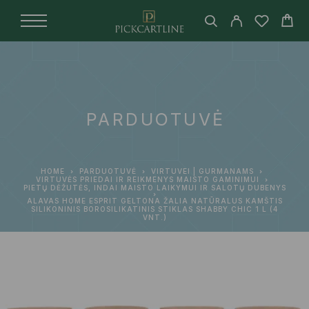
PARDUOTUVĖ
HOME
PARDUOTUVĖ
VIRTUVEI | GURMANAMS
VIRTUVĖS PRIEDAI IR REIKMENYS MAISTO GAMINIMUI
PIETŲ DĖŽUTĖS, INDAI MAISTO LAIKYMUI IR SALOTŲ DUBENYS
ALAVAS HOME ESPRIT GELTONA ŽALIA NATŪRALUS KAMŠTIS
SILIKONINIS BOROSILIKATINIS STIKLAS SHABBY CHIC 1 L (4
VNT.)