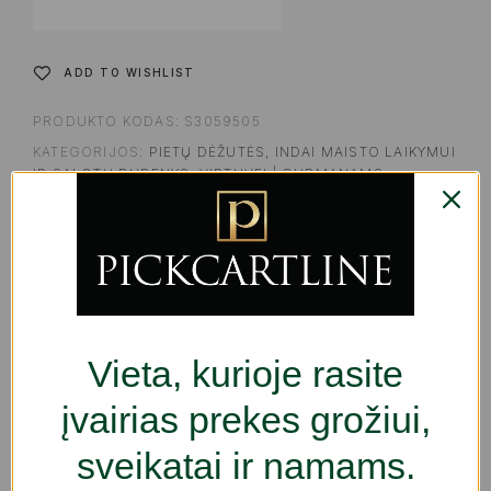
ADD TO WISHLIST
PRODUKTO KODAS:
S3059505
KATEGORIJOS:
PIETŲ DĖŽUTĖS, INDAI MAISTO LAIKYMUI
IR SALOTŲ DUBENYS
,
VIRTUVEI | GURMANAMS
,
VIRTUVĖS PRIEDAI IR REIKMENYS MAISTO GAMINIMUI
SHARE
APRAŠYMAS
PAPILDOMA INFORMACIJA
ATSILIEP
Vieta, kurioje rasite
įvairias prekes grožiui,
Jei jums patinka rūpintis kiekviena namų detale ir
turėti pažangiausius produktus, palengvinančius
sveikatai ir namams.
gyvenimą, įsigykite
Alavas Home ESPRIT Geltona