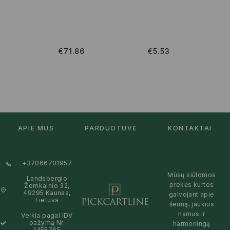
NE
PL
€
71.86
€
5.53
APIE MUS
PARDUOTUVĖ
KONTAKTAI
+37066701957
Mūsų siūlomos
Landsbergio
prekės kurtos
Žemkalnio 32,
49295 Kaunas,
galvojant apie
Lietuva
šeimą, jaukius
namus ir
Veikla pagal IDV
pažymą Nr.
harmoningą
1455765