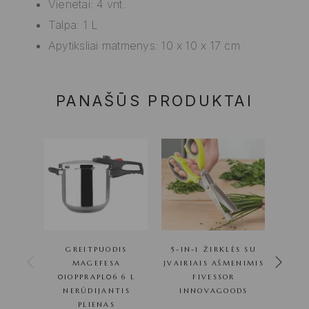
Vienetai: 4 vnt.
Talpa: 1 L
Apytiksliai matmenys: 10 x 10 x 17 cm
PANAŠŪS PRODUKTAI
GREITPUODIS
5-IN-1 ŽIRKLĖS SU
G
MAGEFESA
ĮVAIRIAIS AŠMENIMIS
01OPPRAPL06 6 L
FIVESSOR
01O
NERŪDIJANTIS
INNOVAGOODS
NE
PLIENAS