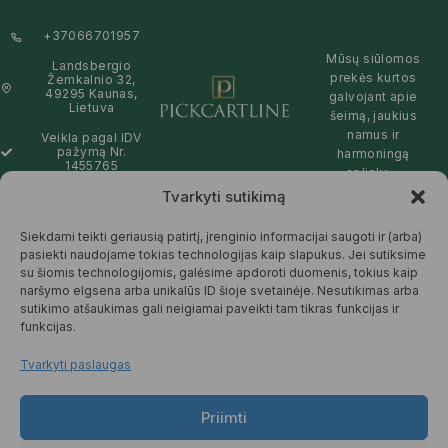
+37066701957
Mūsų siūlomos
Landsbergio
prekės kurtos
Žemkalnio 32,
49295 Kaunas,
galvojant apie
Lietuva
šeimą, jaukius
namus ir
Veikla pagal IDV
pažymą Nr.
harmoningą
1455765
aplinką –
natūralios,
Tvarkyti sutikimą
info@pickcartline.com
patikimos ir
Susisiekime:
draugiškos tiek
Siekdami teikti geriausią patirtį, įrenginio informacijai saugoti ir (arba)
09:00 - 19:00
Jums, tiek
pasiekti naudojame tokias technologijas kaip slapukus. Jei sutiksime
gamtai.
su šiomis technologijomis, galėsime apdoroti duomenis, tokius kaip
naršymo elgsena arba unikalūs ID šioje svetainėje. Nesutikimas arba
SKAITYTI
sutikimo atšaukimas gali neigiamai paveikti tam tikras funkcijas ir
DAUGIAU
funkcijas.
Tvarkyti paslaugas
Priimti
© 2025 Pickcartline.com. Visos
teisės saugomos.