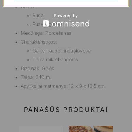
Spalva:
Ruda
Rusvai gelsva
Medžiaga: Porcelianas
Charakteristikos:
Galite naudoti indaplovėse
Tinka mikrobangoms
Dizainas: Gėlės
Talpa: 340 ml
Apytiksliai matmenys: 12 x 9 x 10,5 cm
PANAŠŪS PRODUKTAI