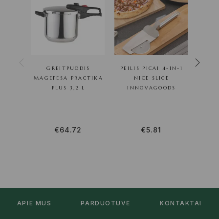
GREITPUODIS
PEILIS PICAI 4-IN-1
5-IN
MAGEFESA PRACTIKA
NICE SLICE
ĮVAIR
PLUS 3,2 L
INNOVAGOODS
I
€
64.72
€
5.81
APIE MUS
PARDUOTUVĖ
KONTAKTAI