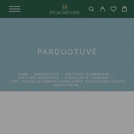
PARDUOTUVĖ
HOME
PARDUOTUVĖ
VIRTUVEI | GURMANAMS
VIRTUVĖS REIKMENYS
PUODELIAI IR TERMOSAI
4 VNT. PUODELIŲ RINKINYS HOME ESPRIT RUDA RUSVAI GELSVA
GĖLĖS 340 ML