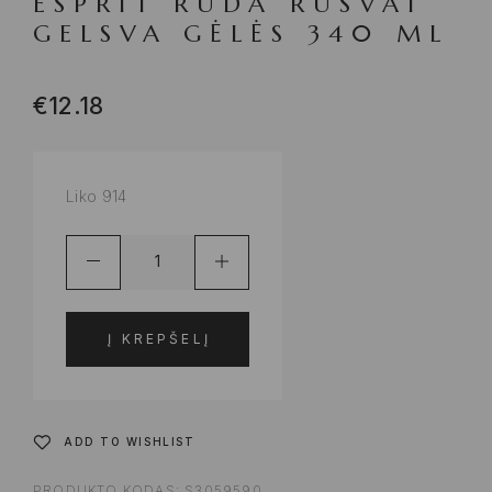
ESPRIT RUDA RUSVAI
GELSVA GĖLĖS 340 ML
€
12.18
Liko 914
Į KREPŠELĮ
ADD TO WISHLIST
PRODUKTO KODAS:
S3059590