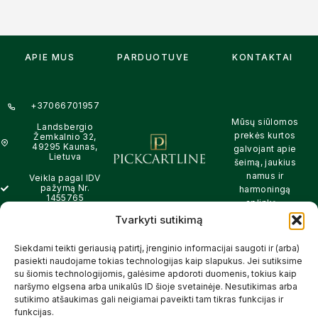
APIE MUS
PARDUOTUVĖ
KONTAKTAI
+37066701957
Mūsų siūlomos
Landsbergio
prekės kurtos
Žemkalnio 32,
49295 Kaunas,
galvojant apie
Lietuva
šeimą, jaukius
namus ir
Veikla pagal IDV
pažymą Nr.
harmoningą
1455765
aplinką –
natūralios,
Tvarkyti sutikimą
info@pickcartline.com
patikimos ir
Susisiekime:
draugiškos tiek
Siekdami teikti geriausią patirtį, įrenginio informacijai saugoti ir (arba)
09:00 - 19:00
Jums, tiek
pasiekti naudojame tokias technologijas kaip slapukus. Jei sutiksime
gamtai.
su šiomis technologijomis, galėsime apdoroti duomenis, tokius kaip
naršymo elgsena arba unikalūs ID šioje svetainėje. Nesutikimas arba
SKAITYTI
sutikimo atšaukimas gali neigiamai paveikti tam tikras funkcijas ir
DAUGIAU
funkcijas.