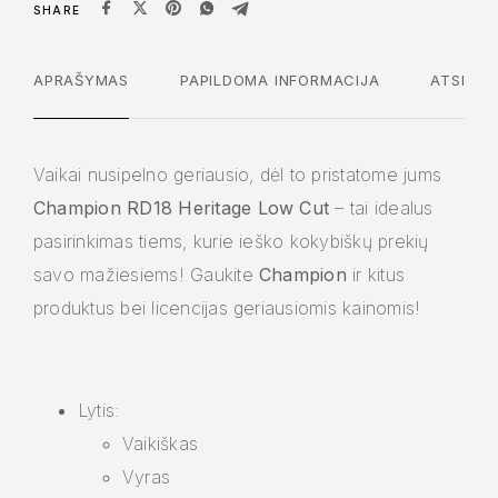
SHARE
APRAŠYMAS
PAPILDOMA INFORMACIJA
ATSILIEP
Vaikai nusipelno geriausio, dėl to pristatome jums
Champion RD18 Heritage Low Cut
– tai idealus
pasirinkimas tiems, kurie ieško kokybiškų prekių
savo mažiesiems! Gaukite
Champion
ir kitus
produktus bei licencijas geriausiomis kainomis!
Lytis:
Vaikiškas
Vyras