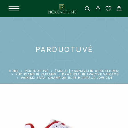
PARDUOTUVĖ
HOME
PARDUOTUVĖ
ŽAISLAI | KARNAVALINIAI KOSTIUMAI
KŪDIKIAMS IR VAIKAMS
DRABUŽIAI IR AVALYNĖ VAIKAMS
VAIKISKI BATAI CHAMPION RD18 HERITAGE LOW CUT