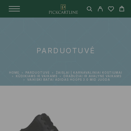
PARDUOTUVĖ
HOME
PARDUOTUVĖ
ŽAISLAI | KARNAVALINIAI KOSTIUMAI
KŪDIKIAMS IR VAIKAMS
DRABUŽIAI IR AVALYNĖ VAIKAMS
VAIKISKI BATAI ADIDAS HOOPS 3.0 MID JUODA