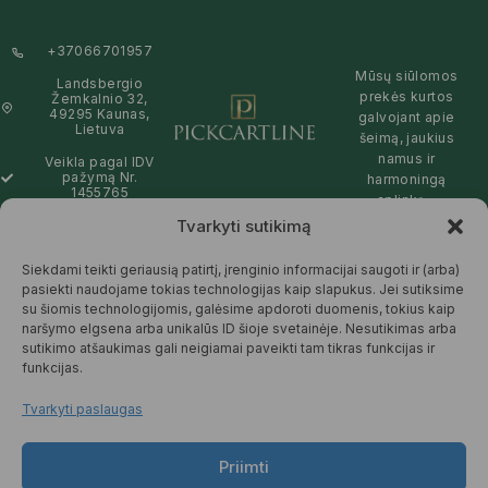
+37066701957
Mūsų siūlomos
Landsbergio
prekės kurtos
Žemkalnio 32,
49295 Kaunas,
galvojant apie
Lietuva
šeimą, jaukius
namus ir
Veikla pagal IDV
pažymą Nr.
harmoningą
1455765
aplinką –
natūralios,
Tvarkyti sutikimą
info@pickcartline.com
patikimos ir
Susisiekime:
draugiškos tiek
Siekdami teikti geriausią patirtį, įrenginio informacijai saugoti ir (arba)
09:00 - 19:00
Jums, tiek
pasiekti naudojame tokias technologijas kaip slapukus. Jei sutiksime
gamtai.
su šiomis technologijomis, galėsime apdoroti duomenis, tokius kaip
naršymo elgsena arba unikalūs ID šioje svetainėje. Nesutikimas arba
SKAITYTI
sutikimo atšaukimas gali neigiamai paveikti tam tikras funkcijas ir
DAUGIAU
funkcijas.
Tvarkyti paslaugas
Priimti
© 2025 Pickcartline.com. Visos