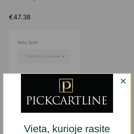
€
47.38
Batų dydis
ADD TO WISHLIST
PRODUKTO KODAS:
S64177643
KATEGORIJOS:
DRABUŽIAI IR AVALYNĖ VAIKAMS
,
KŪDIKIAMS IR VAIKAMS
,
ŽAISLAI | KARNAVALINIAI
KOSTIUMAI
Vieta, kurioje rasite